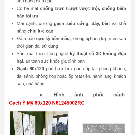
sấp bóng hiệu quả
Có bề mặt
chống trơn trượt vượt trội, chống bám
bẩn tối ưu
Mài cạnh, xương
gạch siêu cứng, dày, bền
và khả
năng
chịu lực cao
Đảm bảo
cực kỳ bền màu
, không bị bong lớp men sau
thời gian dài sử dụng
Sản xuất theo Công nghệ
kỹ thuật số 3D không độc
hại
, an toàn sức khỏe gia đình bạn
Gạch 60x120
phù hợp làm gạch ốp lát phòng khách,
đại sảnh, phòng họp hoặc ốp mặt tiền, hành lang, khách
sạn, nhà hàng...
► Hình ảnh phối cảnh
Gạch Ý Mỹ 60x120 N61245002RC