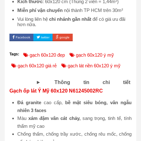
Kích thước
: 60x120 cm (Thùng 2 viên = 1,44m²)
Miễn phí vận chuyển
nội thành TP HCM trên 30m²
Vui lòng liên hệ
chi nhánh gần nhất
để có giá ưu đãi
hơn nữa.
Facebook
twitter
google
Tags:
gạch 60x120 đẹp
gạch 60x120 ý mỹ
gạch 60x120 giá rẻ
gạch lát nền 60x120 ý mỹ
►
Thông tin chi tiết
Gạch ốp lát Ý Mỹ 60x120 N61245002RC
Đá granite
cao cấp,
bề mặt siêu bóng, vân ngẫu
nhiên 3 faces
Màu
xám đậm vân cát chảy,
sang trọng, tinh tế, tính
thẩm mỹ cao
Chống thấm, chống trầy xước, chống rêu mốc, chống