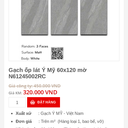
Gạch ốp lát Ý Mỹ 60x120 mờ
N61245002RC
Giá công ty: 450.000 VND
320.000 VND
Giá KM:
ĐẶT HÀNG
Xuất xứ
: Gạch Ý MỸ - Việt Nam
Đơn giá
: Trên m² (Hàng loại 1, bao bể, vỡ)