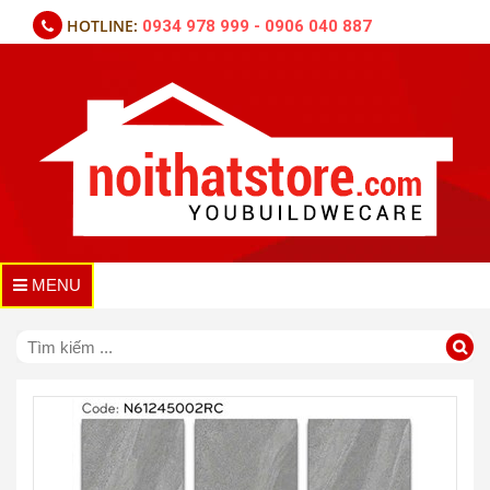
HOTLINE:
0934 978 999 - 0906 040 887
MENU