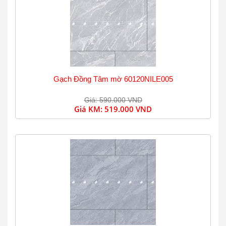
Gạch Đồng Tâm mờ 60120NILE005
Giá: 590.000 VND
Giá KM:
519.000 VND