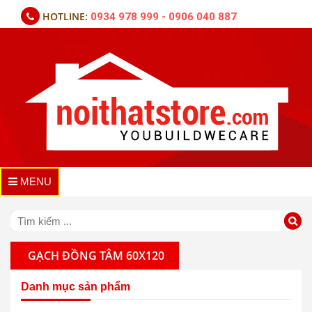
HOTLINE:
0934 978 999 - 0906 040 887
MENU
GẠCH ĐỒNG TÂM 60X120
Danh mục sản phẩm