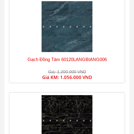
Gạch Đồng Tâm 60120LANGBIANG006
Giá: 1.200.000 VND
Giá KM:
1.056.000 VND