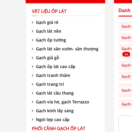
Danh
VẬT LIỆU ỐP LÁT
Gạch giá rẻ
Gạch 
Gạch lát nền
Gạch 
Gạch ốp tường
Gạch lát sân vườn- sân thượng
Gạch 
64
Gạch giả gỗ
Gạch 
Gạch ốp lát cao cấp
Gạch tranh thảm
Gạch 
Gạch trang trí
Gạch 
Gạch lát cầu thang
Gạch vỉa hè, gạch Terrazzo
Gạch 
Gạch kính lấy sáng
Ngói lợp cao cấp
PHỐI CẢNH GẠCH ỐP LÁT