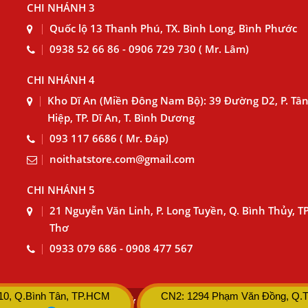
CHI NHÁNH 3
Quốc lộ 13 Thanh Phú, TX. Bình Long, Bình Phước
0938 52 66 86 - 0906 729 730 ( Mr. Lâm)
CHI NHÁNH 4
Kho Dĩ An (Miền Đông Nam Bộ): 39 Đường D2, P. Tâ
Hiệp, TP. Dĩ An, T. Bình Dương
093 117 6686 ( Mr. Đáp)
noithatstore.com@gmail.com
CHI NHÁNH 5
21 Nguyễn Văn Linh, P. Long Tuyền, Q. Bình Thủy, T
Thơ
0933 079 686 - 0908 477 567
 10, Q.Bình Tân, TP.HCM
CN2: 1294 Phạm Văn Đồng, Q.
 - MST: 0315533019 (Do Sở KHĐT HCM cấp ngày 05/03/2019) 