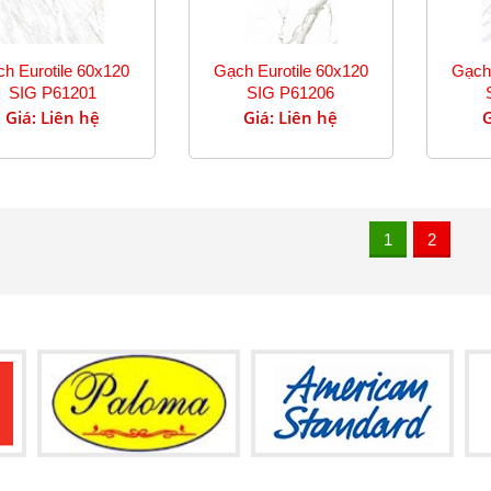
h Eurotile 60x120
Gạch Eurotile 60x120
Gạch 
SIG P61201
SIG P61206
Giá: Liên hệ
Giá: Liên hệ
G
1
2