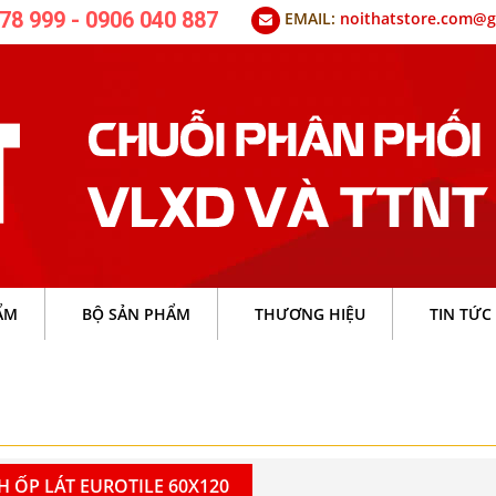
78 999 - 0906 040 887
EMAIL:
noithatstore.com@g
ẨM
BỘ SẢN PHẨM
THƯƠNG HIỆU
TIN TỨC
 ỐP LÁT EUROTILE 60X120