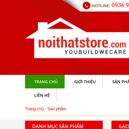
0934 9
HOTLINE:
TRANG CHỦ
GIỚI THIỆU
SẢN PH
LIÊN HỆ
Trang chủ
Sản phẩm
DANH MỤC SẢN PHẨM
GẠCH