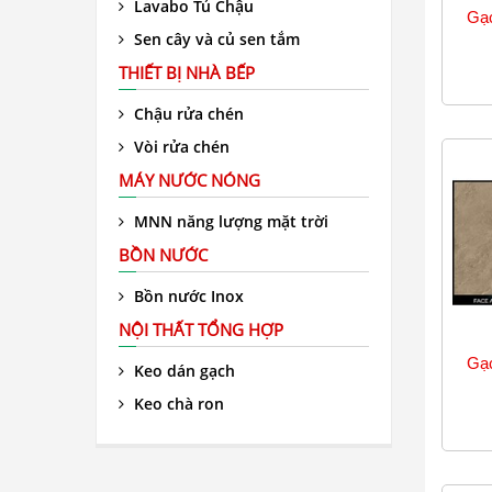
Lavabo Tủ Chậu
Gạc
Sen cây và củ sen tắm
THIẾT BỊ NHÀ BẾP
Chậu rửa chén
Vòi rửa chén
MÁY NƯỚC NÓNG
MNN năng lượng mặt trời
BỒN NƯỚC
Bồn nước Inox
NỘI THẤT TỔNG HỢP
Gạc
Keo dán gạch
Keo chà ron