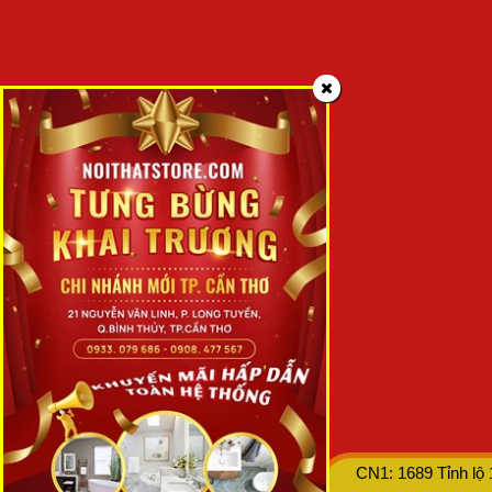
CN1: 1689 Tỉnh lộ
© Copyright 2017
CTY TNHH TTNT BÌNH AN THÁI