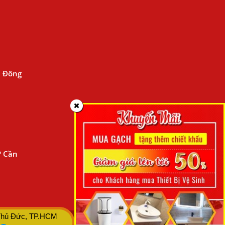
n Đông
P Cần
Thủ Đức, TP.HCM
- ĐDPL: NGUYỄN THANH BÌNH - Click xem Chính