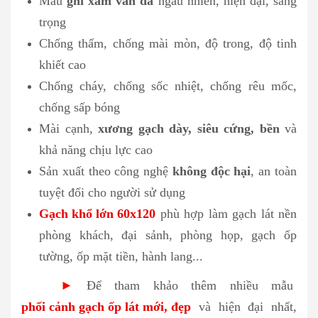
Màu
ghi xám vân đá
ngẫu nhiên, hiện đại, sang
trọng
C
hống thấm, chống mài mòn, độ trong, độ tinh
khiết cao
Chống cháy, chống sốc nhiệt, chống rêu mốc,
chống sấp bóng
Mài cạnh,
xương gạch dày, siêu cứng, bền
và
khả năng chịu lực cao
Sản xuất theo công nghệ
không độc hại
, an toàn
tuyệt đối cho người sử dụng
Gạch khổ lớn 60x120
phù hợp làm gạch lát nền
phòng khách, đại sảnh, phòng họp, gạch ốp
tường, ốp mặt tiền, hành lang...
►
Để tham khảo thêm nhiều mẫu
phối cảnh gạch ốp lát mới, đẹp
và hiện đại nhất,