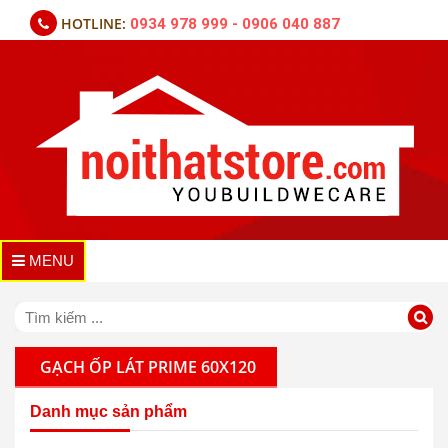
HOTLINE:
0934 978 999 - 0906 040 887
MENU
GẠCH ỐP LÁT PRIME 60X120
Danh mục sản phẩm