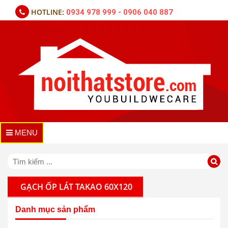
HOTLINE:
0934 978 999 - 0906 040 887
MENU
GẠCH ỐP LÁT TAKAO 60X120
Danh mục sản phẩm