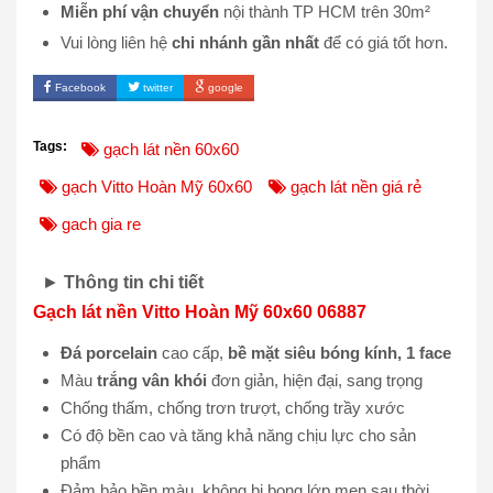
Miễn phí vận chuyển
nội thành TP HCM trên 30m²
Vui lòng liên hệ
chi nhánh gần nhất
để có giá tốt hơn.
Facebook
twitter
google
Tags:
gạch lát nền 60x60
gạch Vitto Hoàn Mỹ 60x60
gạch lát nền giá rẻ
gach gia re
►
Thông tin chi tiết
Gạch lát nền Vitto Hoàn Mỹ 60x60 06887
Đá porcelain
cao cấp,
bề mặt siêu bóng kính, 1 face
Màu
trắng vân khói
đơn giản, hiện đại, sang trọng
Chống thấm, chống trơn trượt, chống trầy xước
Có độ bền cao và tăng khả năng chịu lực cho sản
phẩm
Đảm bảo bền màu, không bị bong lớp men sau thời