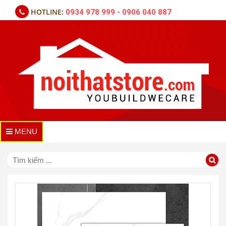
HOTLINE:
0934 978 999 - 0906 040 887
MENU