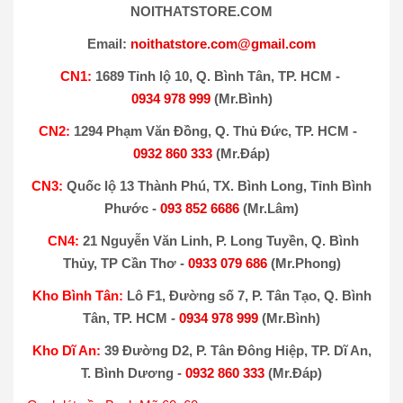
NOITHATSTORE.COM
Email:
noithatstore.com@gmail.com
CN1:
1689 Tỉnh lộ 10, Q. Bình Tân, TP. HCM -
0934 978 999
(Mr.Bình)
CN2:
1294 Phạm Văn Đồng, Q. Thủ Đức, TP. HCM -
0932 860 333
(Mr.Đáp)
CN3:
Quốc lộ 13 Thành Phú, TX. Bình Long, Tỉnh Bình
Phước -
093 852 6686
(Mr.Lâm)
CN4:
21 Nguyễn Văn Linh, P. Long Tuyền, Q. Bình
Thủy, TP Cần Thơ -
0933 079 686
(Mr.Phong)
Kho Bình Tân:
Lô F1, Đường số 7, P. Tân Tạo, Q. Bình
Tân, TP. HCM -
0934 978 999
(Mr.Bình)
Kho Dĩ An:
39 Đường D2, P. Tân Đông Hiệp, TP. Dĩ An,
T. Bình Dương -
0932 860 333
(Mr.Đáp)