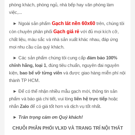
phòng khách, phòng ngủ, nhà bếp hay văn phòng làm
việc,...
► Ngoài sản phẩm
Gạch lát nền 60x60
trên, chúng tôi
còn chuyên phân phối
Gạch giá rẻ
với đủ mọi kích cỡ,
chất liệu, màu sắc và nhà sản xuất khác nhau, đáp ứng
mọi nhu cầu của quý khách.
► Các sản phẩm chúng tôi cung cấp
đảm bảo 100%
chính hãng, loại 1
, đúng tiêu chuẩn, nguyên đai nguyên
kiện,
bao bể vỡ từng viên
và được giao hàng miễn phí nội
thành TP HCM.
► Để có thể nhận nhiều mẫu gạch mới, thông tin sản
phẩm và báo giá chi tiết, vui lòng
liên hệ trực tiếp
hoặc
nhắn
Zalo
để có giá tốt hơn và dịch vụ tốt nhất.
►
Trân trọng cảm ơn Quý khách!
CHUỖI PHÂN PHỐI VLXD VÀ TRANG TRÍ NỘI THẤT