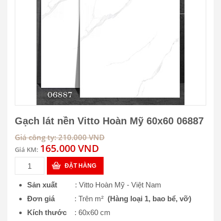
Gạch lát nền Vitto Hoàn Mỹ 60x60 06887
Giá công ty: 210.000 VND
165.000 VND
Giá KM:
ĐẶT HÀNG
Sản xuất
: Vitto Hoàn Mỹ - Việt Nam
Đơn giá
: Trên m²
(Hàng loại 1, bao bể, vỡ)
Kích thước
: 60x60 cm