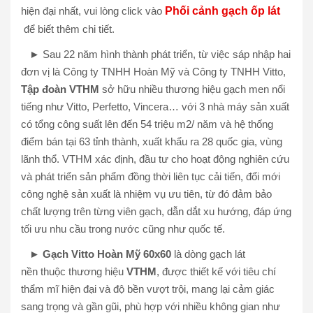
hiện đại nhất, vui lòng click vào
Phối cảnh gạch ốp lát
để biết thêm chi tiết.
► Sau 22 năm hình thành phát triển, từ việc sáp nhập hai
đơn vị là Công ty TNHH Hoàn Mỹ và Công ty TNHH Vitto,
Tập đoàn VTHM
sở hữu nhiều thương hiệu gạch men nổi
tiếng như Vitto, Perfetto, Vincera… với 3 nhà máy sản xuất
có tổng công suất lên đến 54 triệu m2/ năm và hệ thống
điểm bán tại 63 tỉnh thành, xuất khẩu ra 28 quốc gia, vùng
lãnh thổ. VTHM xác định, đầu tư cho hoạt động nghiên cứu
và phát triển sản phẩm đồng thời liên tục cải tiến, đổi mới
công nghệ sản xuất là nhiệm vụ ưu tiên, từ đó đảm bảo
chất lượng trên từng viên gạch, dẫn dắt xu hướng, đáp ứng
tối ưu nhu cầu trong nước cũng như quốc tế.
►
Gạch Vitto Hoàn Mỹ 60x60
là dòng gạch lát
nền thuộc thương hiệu
VTHM
, được thiết kế với tiêu chí
thẩm mĩ hiện đại và độ bền vượt trội, mang lại cảm giác
sang trọng và gần gũi, phù hợp với nhiều không gian như