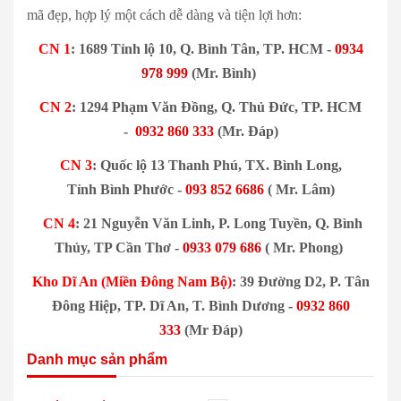
mã đẹp, hợp lý một cách dễ dàng và tiện lợi hơn:
CN 1
: 1689 Tỉnh lộ 10, Q. Bình Tân, TP. HCM -
0934
978 999
(Mr. Bình)
CN 2
: 1294 Phạm Văn Đồng, Q. Thủ Đức, TP. HCM
-
0932 860 333
(Mr. Đáp)
CN 3
: Quốc lộ 13 Thanh Phú, TX. Bình Long,
Tỉnh Bình Phước -
093 852 6686
( Mr. Lâm)
CN 4
: 21 Nguyễn Văn Linh, P. Long Tuyền, Q. Bình
Thủy, TP Cần Thơ -
0933 079 686
( Mr. Phong)
Kho Dĩ An (Miền Đông Nam Bộ)
: 39 Đường D2, P. Tân
Đông Hiệp, TP. Dĩ An, T. Bình Dương -
0932 860
333
(Mr Đáp)
Danh mục sản phẩm