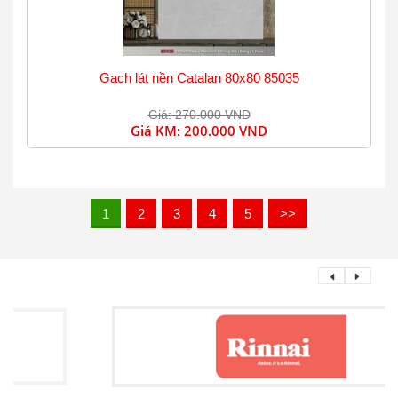
Gạch lát nền Catalan 80x80 85035
Giá: 270.000 VND
Giá KM:
200.000 VND
1
2
3
4
5
>>