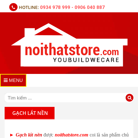
HOTLINE:
0934 978 999 - 0906 040 887
MENU
GẠCH LÁT NỀN
►
Gạch lát nền
được
noithatstore.com
coi là sản phẩm chủ