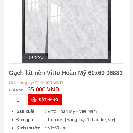
Gạch lát nền Vitto Hoàn Mỹ 60x60 06883
Giá công ty: 210.000 VND
165.000 VND
Giá KM:
ĐẶT HÀNG
Sản xuất
: Vitto Hoàn Mỹ - Việt Nam
Đơn giá
: Trên m²
(Hàng loại 1, bao bể, vỡ)
Kích thước
: 60x60 cm