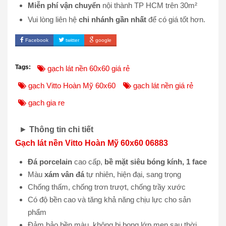
Miễn phí vận chuyển
nội thành TP HCM trên 30m²
Vui lòng liên hệ
chi nhánh gần nhất
để có giá tốt hơn.
Facebook
twitter
google
Tags:
gạch lát nền 60x60 giá rẻ
gạch Vitto Hoàn Mỹ 60x60
gạch lát nền giá rẻ
gach gia re
►
Thông tin chi tiết
Gạch lát nền Vitto Hoàn Mỹ 60x60 06883
Đá porcelain
cao cấp,
bề mặt siêu bóng kính, 1 face
Màu
xám vân đá
tự nhiên, hiện đại, sang trọng
Chống thấm, chống trơn trượt, chống trầy xước
Có độ bền cao và tăng khả năng chịu lực cho sản
phẩm
Đảm bảo bền màu, không bị bong lớp men sau thời