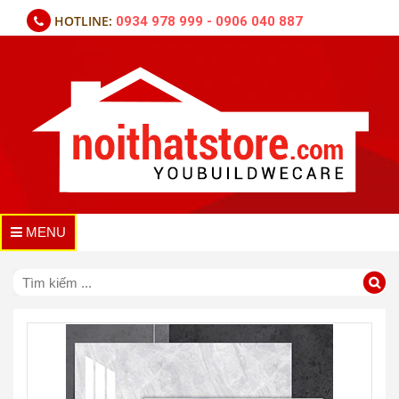
HOTLINE:
0934 978 999 - 0906 040 887
MENU