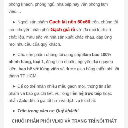
phòng khách, phòng ngủ, nhà bếp hay văn phòng làm
việc,...
► Ngoài sản phẩm
Gạch lát nền 60x60
trên, chúng tôi
còn chuyên phân phối
Gạch giá rẻ
với đủ mọi kích cỡ,
chất liệu, màu sắc và nhà sản xuất khác nhau, đáp ứng
mọi nhu cầu của quý khách.
► Các sản phẩm chúng tôi cung cấp
đảm bảo 100%
chính hãng, loại 1
, đúng tiêu chuẩn, nguyên đai nguyên
kiện,
bao bể vỡ từng viên
và được giao hàng miễn phí nội
thành TP HCM.
► Để có thể nhận nhiều mẫu gạch mới, thông tin sản
phẩm và báo giá chi tiết, vui lòng
liên hệ trực tiếp
hoặc
nhắn
Zalo
để có giá tốt hơn và dịch vụ tốt nhất.
►
Trân trọng cảm ơn Quý khách!
CHUỖI PHÂN PHỐI VLXD VÀ TRANG TRÍ NỘI THẤT