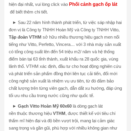
hiện đại nhất, vui lòng click vào
Phối cảnh gạch ốp lát
để biết thêm chi tiết.
► Sau 22 năm hình thành phát triển, từ việc sáp nhập hai
đơn vị là Công ty TNHH Hoàn Mỹ và Công ty TNHH Vitto,
Tập đoàn VTHM
sở hữu nhiều thương hiệu gạch men nổi
tiếng như Vitto, Perfetto, Vincera… với 3 nhà máy sản xuất
có tổng công suất lên đến 54 triệu m2/ năm và hệ thống
điểm bán tại 63 tỉnh thành, xuất khẩu ra 28 quốc gia, vùng
lãnh thổ. VTHM xác định, đầu tư cho hoạt động nghiên cứu
và phát triển sản phẩm đồng thời liên tục cải tiến, đổi mới
công nghệ sản xuất là nhiệm vụ ưu tiên, từ đó đảm bảo
chất lượng trên từng viên gạch, dẫn dắt xu hướng, đáp ứng
tối ưu nhu cầu trong nước cũng như quốc tế.
►
Gạch Vitto Hoàn Mỹ 60x60
là dòng gạch lát
nền thuộc thương hiệu
VTHM
, được thiết kế với tiêu chí
thẩm mĩ hiện đại và độ bền vượt trội, mang lại cảm giác
sang trọng và gần gũi, phù hợp với nhiều không gian như