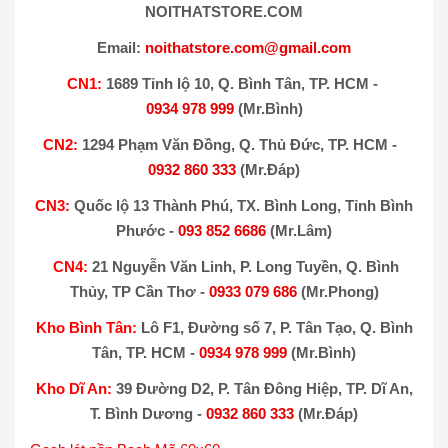
NOITHATSTORE.COM
Email:
noithatstore.com@gmail.com
CN1:
1689 Tỉnh lộ 10, Q. Bình Tân, TP. HCM -
0934 978 999
(Mr.Bình)
CN2:
1294 Phạm Văn Đồng, Q. Thủ Đức, TP. HCM -
0932 860 333
(Mr.Đáp)
CN3:
Quốc lộ 13 Thành Phú, TX. Bình Long, Tỉnh Bình
Phước -
093 852 6686
(Mr.Lâm)
CN4:
21 Nguyễn Văn Linh, P. Long Tuyền, Q. Bình
Thủy, TP Cần Thơ -
0933 079 686
(Mr.Phong)
Kho Bình Tân:
Lô F1, Đường số 7, P. Tân Tạo, Q. Bình
Tân, TP. HCM -
0934 978 999
(Mr.Bình)
Kho Dĩ An:
39 Đường D2, P. Tân Đông Hiệp, TP. Dĩ An,
T. Bình Dương -
0932 860 333
(Mr.Đáp)