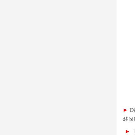
►
Để
để biế
►