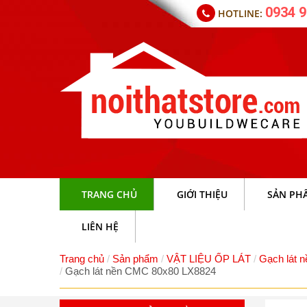
0934 9
HOTLINE:
TRANG CHỦ
GIỚI THIỆU
SẢN PH
LIÊN HỆ
Trang chủ
Sản phẩm
VẬT LIỆU ỐP LÁT
Gạch lát n
Gạch lát nền CMC 80x80 LX8824