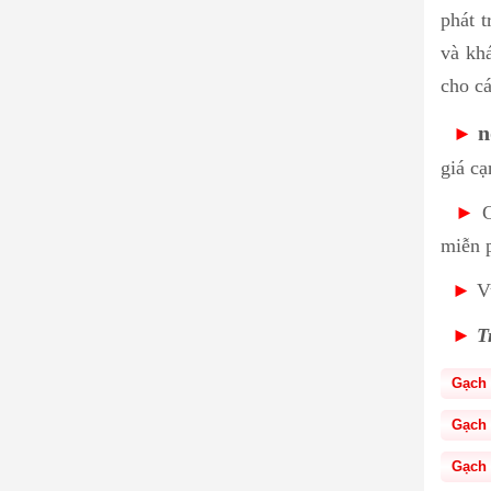
phát t
và kh
cho cá
n
►
giá cạ
►
C
miễn 
►
Vu
►
Tr
Gạch 
Gạch 
Gạch 