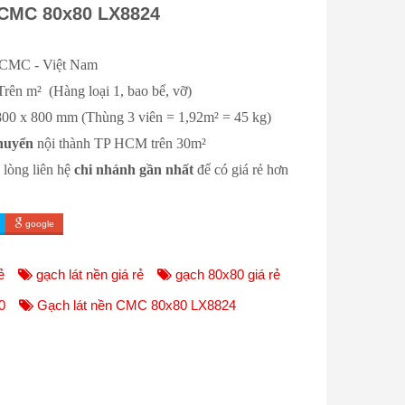
 CMC 80x80 LX8824
C - Việt Nam
 Trên m² (Hàng loại 1, bao bể, vỡ)
0 x 800 mm (Thùng 3 viên = 1,92m² = 45 kg)
huyển
nội thành TP HCM trên 30m²
 lòng liên hệ
chi nhánh gần nhất
để có giá rẻ hơn
google
ẻ
gạch lát nền giá rẻ
gạch 80x80 giá rẻ
0
Gạch lát nền CMC 80x80 LX8824