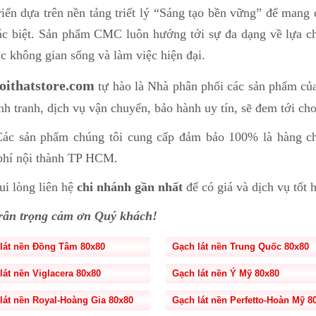
riển dựa trên nền tảng triết lý “Sáng tạo bền vững” để mang
ác biệt. Sản phẩm CMC luôn hướng tới sự đa dạng về lựa ch
c không gian sống và làm việc hiện đại.
oithatstore.com
tự hào là Nhà phân phối các sản phẩm c
nh tranh, dịch vụ vận chuyển, bảo hành uy tín, sẽ đem tới cho
ác sản phẩm chúng tôi cung cấp đảm bảo 100% là hàng chí
phí nội thành TP HCM.
i lòng liên hệ
chi nhánh gần nhất
để có giá và dịch vụ tốt 
ân trọng cảm ơn Quý khách!
lát nền Đồng Tâm 80x80
Gạch lát nền Trung Quốc 80x80
lát nền Viglacera 80x80
Gạch lát nền Ý Mỹ 80x80
lát nền Royal-Hoàng Gia 80x80
Gạch lát nền Perfetto-Hoàn Mỹ 8