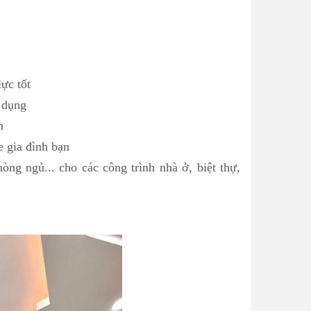
ực tốt
ử dụng
h
e gia đình bạn
ng ngủ... cho các công trình nhà ở, biệt thự,