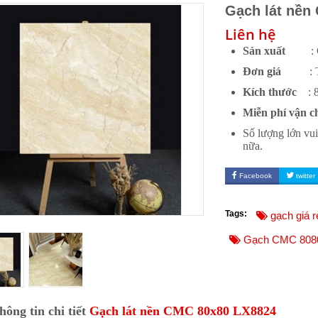
Gạch lát nền
Liên hệ
Sản xuất
: CM
Đơn giá
:
Kích thước
: 80
Miễn phí vận c
Số lượng lớn vui
nữa.
Facebook
twitter
Tags:
gạch giá r
Gạch CMC 808
hông tin chi tiết
Gạch lát nền CMC 80x80 LX8824