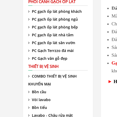
PHỐI CẢNH GẠCH ỐP LÁT
Đá
PC gạch ốp lát phòng khách
M
PC gạch ốp lát phòng ngủ
Ch
PC gạch ốp lát phòng bếp
Đ
PC gạch ốp lát nhà tắm
Đả
PC gạch ốp lát sân vườn
Sả
PC Gạch Terrzzo đá mài
Sả
PC Gạch vân gỗ đẹp
Gạ
THIẾT BỊ VỆ SINH
kh
COMBO THIẾT BỊ VỆ SINH
►
H
KHUYẾN MẠI
Bồn cầu
Vòi lavabo
Bồn tiểu
Lavabo - Chậu rửa mặt