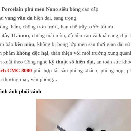
 Porcelain phủ men Nano siêu bóng
cao cấp
àu
vàng vân đá
hiện đại, sang trọng
ống thấm, chống trơn trượt, hạn chế trầy xước tối ưu
á
dày 11.5mm
, chống mài mòn, độ bền cao và khả năng chịu l
m bảo
bền màu
, không bị bong lớp men sau thời gian dài s
n phẩm
không độc hại
, thân thiện với môi trường xung quan
n xuất theo Công nghệ
kỹ thuật số hiện đại,
an toàn sức khỏ
ch CMC 8080
phù hợp lát sàn phòng khách, phòng họp, phò
u thương mại, văn phòng...
ình ảnh phối cảnh