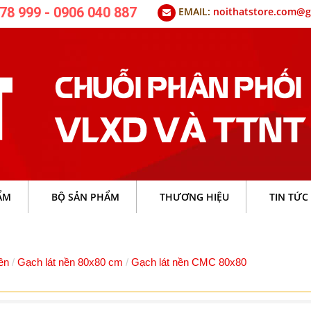
78 999 - 0906 040 887
EMAIL:
noithatstore.com@g
ẨM
BỘ SẢN PHẨM
THƯƠNG HIỆU
TIN TỨC
ền
Gạch lát nền 80x80 cm
Gạch lát nền CMC 80x80