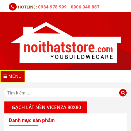
HOTLINE:
0934 978 999 - 0906 040 887
MENU
GẠCH LÁT NỀN VICENZA 80X80
Danh mục sản phẩm