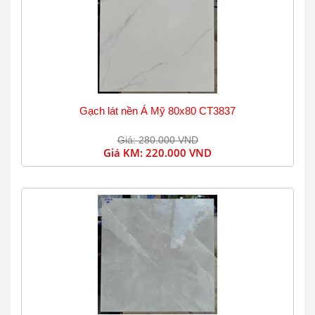
Gạch lát nền Á Mỹ 80x80 CT3837
Giá: 280.000 VND
Giá KM:
220.000 VND