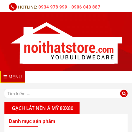
HOTLINE:
0934 978 999 - 0906 040 887
MENU
GẠCH LÁT NỀN Á MỸ 80X80
Danh mục sản phẩm