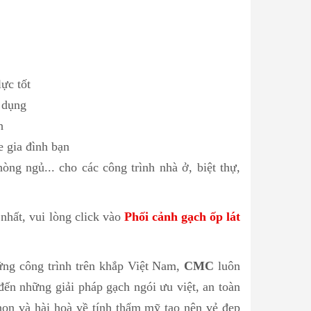
ực tốt
ử dụng
h
e gia đình bạn
ng ngủ... cho các công trình nhà ở, biệt thự,
nhất, vui lòng click vào
Phối cảnh gạch ốp lát
ng công trình trên khắp Việt Nam,
CMC
luôn
 đến những giải pháp gạch ngói ưu việt, an toàn
ọn và hài hoà về tính thẩm mỹ tạo nên vẻ đẹp