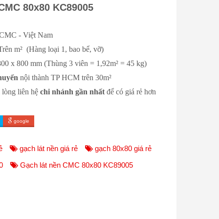
 CMC 80x80 KC89005
C - Việt Nam
 Trên m² (Hàng loại 1, bao bể, vỡ)
0 x 800 mm (Thùng 3 viên = 1,92m² = 45 kg)
huyển
nội thành TP HCM trên 30m²
 lòng liên hệ
chi nhánh gần nhất
để có giá rẻ hơn
google
ẻ
gạch lát nền giá rẻ
gạch 80x80 giá rẻ
0
Gạch lát nền CMC 80x80 KC89005