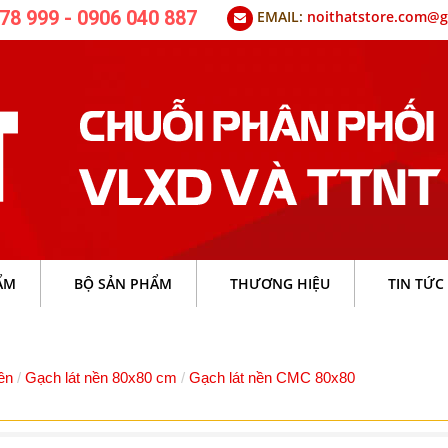
78 999 - 0906 040 887
EMAIL:
noithatstore.com@g
ẨM
BỘ SẢN PHẨM
THƯƠNG HIỆU
TIN TỨC
ền
Gạch lát nền 80x80 cm
Gạch lát nền CMC 80x80