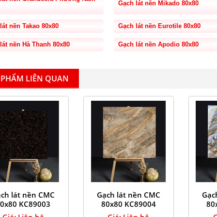
Gạch lát nền Mikado 80x80
lát nền Takao 80x80
Gạch lát nền Eurotile 80x80
lát nền Hà Thanh 80x80
Gạch lát nền Apodio 80x80
 PHẨM LIÊN QUAN
ch lát nền CMC
Gạch lát nền CMC
Gạc
0x80 KC89003
80x80 KC89004
80
Giá: Liên hệ
Giá: Liên hệ
G