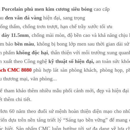
 Porcelain phủ men kim cương siêu bóng
cao cấp
àu
đen vân đá vàng
hiện đại, sang trọng
ống thấm, chống trơn trượt, hạn chế trầy xước tối ưu
á
dày 11.5mm
, chống mài mòn, độ bền cao và khả năng chịu l
m bảo
bền màu
, không bị bong lớp men sau thời gian dài s
n phẩm
không độc hại
, thân thiện với môi trường xung quan
n xuất theo Công nghệ
kỹ thuật số hiện đại,
an toàn sức khỏ
ch CMC 8080
phù hợp lát sàn phòng khách, phòng họp, phò
u thương mại, văn phòng...
 tham khảo thêm nhiều mẫu phối cảnh mới, đẹp và hiện đại 
t thêm chi tiết.
Hơn 60 năm theo đuổi sứ mệnh hoàn thiện diện mạo cho nhữ
riển dựa trên nền tảng triết lý “Sáng tạo bền vững” để mang
ác biệt. Sản phẩm CMC luôn hướng tới sự đa dạng về lựa ch