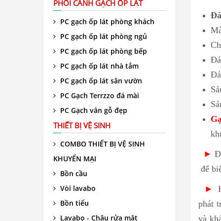
PHỐI CẢNH GẠCH ỐP LÁT
Đá
PC gạch ốp lát phòng khách
M
PC gạch ốp lát phòng ngủ
Ch
PC gạch ốp lát phòng bếp
Đ
PC gạch ốp lát nhà tắm
Đả
PC gạch ốp lát sân vườn
Sả
PC Gạch Terrzzo đá mài
Sả
PC Gạch vân gỗ đẹp
Gạ
THIẾT BỊ VỆ SINH
kh
COMBO THIẾT BỊ VỆ SINH
►
Để
KHUYẾN MẠI
để biế
Bồn cầu
Vòi lavabo
►
Bồn tiểu
phát t
Lavabo - Chậu rửa mặt
và kh