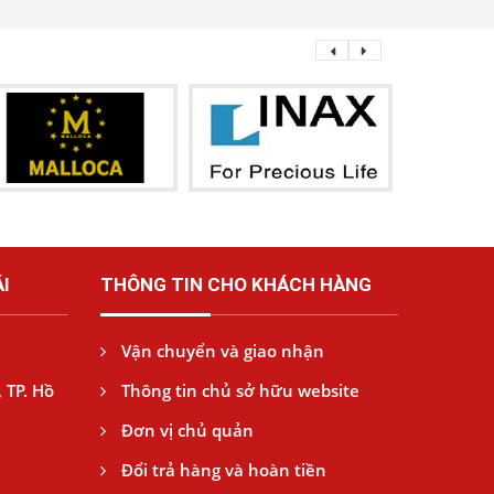
I
THÔNG TIN CHO KHÁCH HÀNG
Vận chuyển và giao nhận
 TP. Hồ
Thông tin chủ sở hữu website
Đơn vị chủ quản
Đổi trả hàng và hoàn tiền