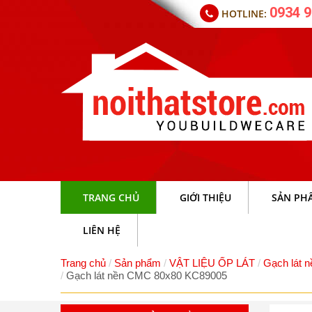
0934 9
HOTLINE:
TRANG CHỦ
GIỚI THIỆU
SẢN PH
LIÊN HỆ
Trang chủ
Sản phẩm
VẬT LIỆU ỐP LÁT
Gạch lát n
Gạch lát nền CMC 80x80 KC89005