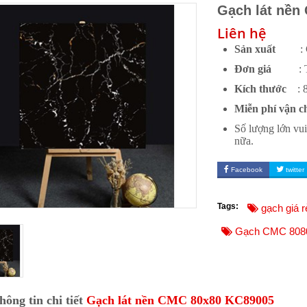
Gạch lát nền
Liên hệ
Sản xuất
: CM
Đơn giá
:
Kích thước
: 80
Miễn phí vận c
Số lượng lớn vui
nữa.
Facebook
twitter
Tags:
gạch giá r
Gạch CMC 808
hông tin chi tiết
Gạch lát nền CMC 80x80 KC89005