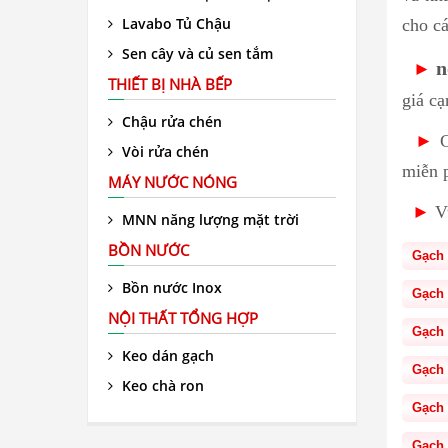
Lavabo Tủ Chậu
cho cá
Sen cây và củ sen tắm
n
►
THIẾT BỊ NHÀ BẾP
giá cạ
Chậu rửa chén
►
C
Vòi rửa chén
miễn 
MÁY NƯỚC NÓNG
►
Vu
MNN năng lượng mặt trời
BỒN NƯỚC
Gạch 
Bồn nước Inox
Gạch 
NỘI THẤT TỔNG HỢP
Gạch 
Keo dán gạch
Gạch 
Keo chà ron
Gạch 
Gạch 