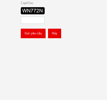
CaptCha:
Gửi yêu cầu
Hủy