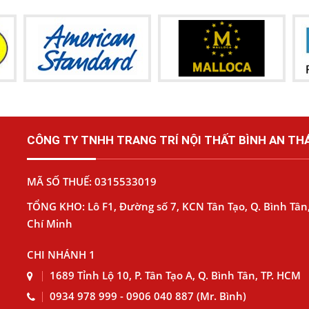
CÔNG TY TNHH TRANG TRÍ NỘI THẤT BÌNH AN THÁ
MÃ SỐ THUẾ: 0315533019
TỔNG KHO: Lô F1, Đường số 7, KCN Tân Tạo, Q. Bình Tân,
Chí Minh
CHI NHÁNH 1
1689 Tỉnh Lộ 10, P. Tân Tạo A, Q. Bình Tân, TP. HCM
0934 978 999 - 0906 040 887 (Mr. Bình)