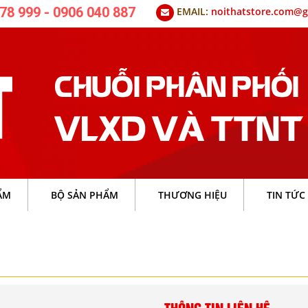
78 999 - 0906 040 887
EMAIL:
noithatstore.com@g
ẨM
BỘ SẢN PHẨM
THƯƠNG HIỆU
TIN TỨC