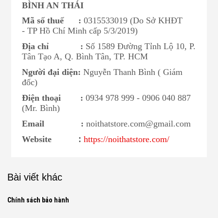
BÌNH AN THÁI
Mã số thuế :
0315533019 (Do Sở KHĐT
- TP Hồ Chí Minh cấp 5/3/2019)
Địa chỉ :
Số
1589 Đường Tỉnh Lộ 10, P.
Tân Tạo A, Q. Bình Tân, TP. HCM
Người đại diện:
Nguyễn Thanh Bình ( Giám
đốc)
Điện thoại :
0934 978 999 - 0906 040 887
(Mr. Bình)
Email :
noithatstore.com@gmail.com
Website
:
https://noithatstore.com/
Bài viết khác
Chính sách bảo hành