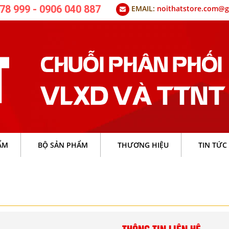
78 999 - 0906 040 887
EMAIL:
noithatstore.com@g
ẨM
BỘ SẢN PHẨM
THƯƠNG HIỆU
TIN TỨC