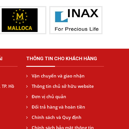
I
THÔNG TIN CHO KHÁCH HÀNG
Vận chuyển và giao nhận
 TP. Hồ
Thông tin chủ sở hữu website
Đơn vị chủ quản
Đổi trả hàng và hoàn tiền
Chính sách và Quy định
Chính sách bảo mật thông tin