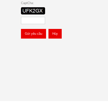
CaptCha:
Gửi yêu cầu
Hủy