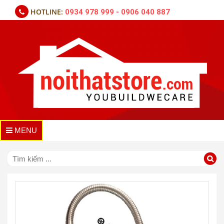
HOTLINE:
0934 978 999 - 0906 040 887
MENU