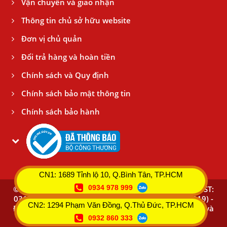
Vận chuyển và giao nhận
Thông tin chủ sở hữu website
Đơn vị chủ quản
Đổi trả hàng và hoàn tiền
Chính sách và Quy định
Chính sách bảo mật thông tin
Chính sách bảo hành
CN1: 1689 Tỉnh lộ 10, Q.Bình Tân, TP.HCM
0934 978 999
© Copyright 2017
CTY TNHH TTNT BÌNH AN THÁI - MST:
0315533019 (Do Sở KHĐT HCM cấp ngày 05/03/2019) -
CN2: 1294 Phạm Văn Đồng, Q.Thủ Đức, TP.HCM
ĐDPL: NGUYỄN THANH BÌNH - Click xem Chính sách và
Quy định
0932 860 333