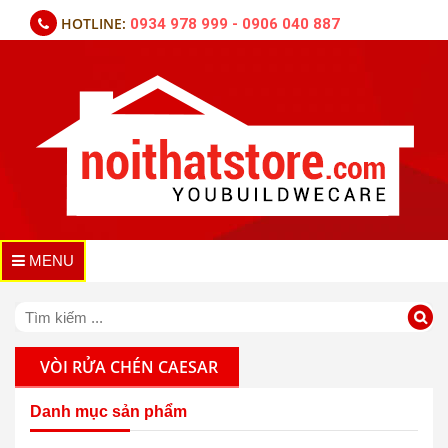
HOTLINE:
0934 978 999 - 0906 040 887
MENU
VÒI RỬA CHÉN CAESAR
Danh mục sản phẩm