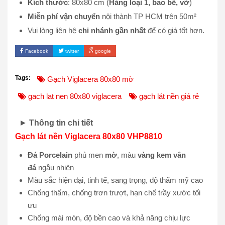
Kích thước
: 80x80 cm (
Hàng loại 1, bao bể, vỡ
)
Miễn phí vận chuyển
nội thành TP HCM trên 50m²
Vui lòng liên hệ
chi nhánh gần nhất
để có giá tốt hơn.
Facebook
twitter
google
Tags:
Gạch Viglacera 80x80 mờ
gach lat nen 80x80 viglacera
gạch lát nền giá rẻ
►
Thông tin chi tiết
Gạch lát nền Viglacera 80x80 VHP8810
Đá Porcelain
phủ men
mờ
, màu
vàng kem vân
đá
ngẫu nhiên
Màu sắc hiện đại, tinh tế, sang trọng, độ thẩm mỹ cao
Chống thấm, chống trơn trượt, hạn chế trầy xước tối
ưu
Chống mài mòn, độ bền cao và khả năng chịu lực