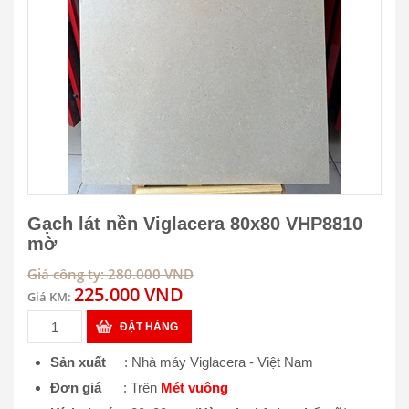
Gạch lát nền Viglacera 80x80 VHP8810
mờ
Giá công ty: 280.000 VND
225.000 VND
Giá KM:
ĐẶT HÀNG
Sản xuất
: Nhà máy Viglacera - Việt Nam
Đơn giá
: Trên
Mét vuông