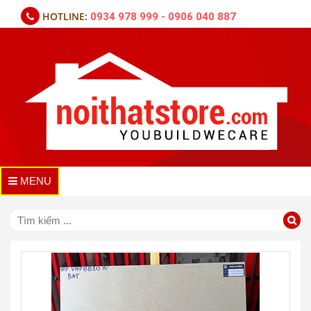
HOTLINE:
0934 978 999 - 0906 040 887
MENU