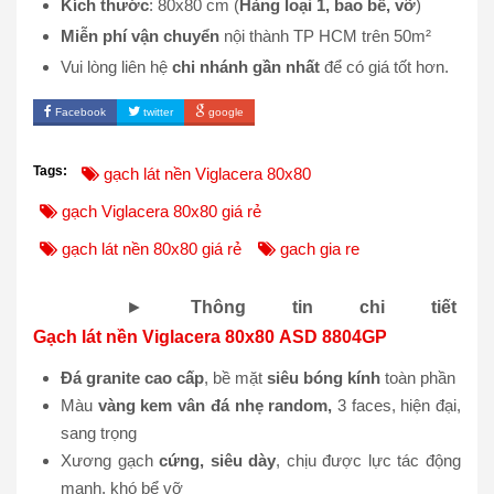
Kích thước
: 80x80 cm (
Hàng loại 1, bao bể, vỡ
)
Miễn phí vận chuyển
nội thành TP HCM trên 50m²
Vui lòng liên hệ
chi nhánh gần nhất
để có giá tốt hơn.
Facebook
twitter
google
Tags:
gạch lát nền Viglacera 80x80
gạch Viglacera 80x80 giá rẻ
gạch lát nền 80x80 giá rẻ
gach gia re
►
Thông tin chi tiết
Gạch lát nền Viglacera 80x80 ASD 8804GP
Đá granite cao cấp
, bề mặt
siêu bóng kính
toàn phần
Màu
vàng kem vân đá nhẹ random,
3 faces, hiện đại,
sang trọng
Xương gạch
cứng, siêu dày
, chịu được lực tác động
mạnh, khó bể vỡ