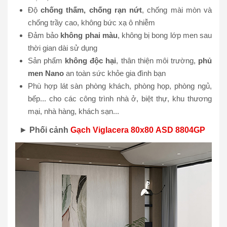
Độ
chống thấm, chống rạn nứt
, chống mài mòn và
chống trầy cao, không bức xạ ô nhiễm
Đảm bảo
không phai màu
, không bị bong lớp men sau
thời gian dài sử dụng
Sản phẩm
không độc hại
, thân thiện môi trường,
phủ
men Nano
an toàn sức khỏe gia đình bạn
Phù hợp lát sàn phòng khách, phòng họp, phòng ngủ,
bếp... cho các công trình nhà ở, biệt thự, khu thương
mại, nhà hàng, khách sạn...
►
Phối cảnh
Gạch Viglacera 80x80 ASD 8804GP