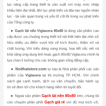
tục nâng cấp trang thiết bị sản xuất với máy móc nhập
khẩu hiện đại nhất, liên tục phát triển và đào tạo nguồn nhân
lực - tài sản quan trọng và yếu tố cốt lõi trong sự phát triển
của Tổng công ty.
►
Gạch lát nền
Viglacera 80x80
là dòng sản phẩm cao
cấp được ưa chuộng trong thiết kế nội thất hiện đại nhờ sở
hữu nhiều ưu điểm vượt trội vể kích thước, thẩm mĩ và
chất lượng. Với kiểu dáng sang trọng, họa tiết sắc nét và
khả năng ứng dụng linh hoạt, gạch 80x80 Viglacera chính là
lựa chọn lí tưởng cho các không gian sống đẳng cấp.
►
Noithatstore.com
tự hào là Nhà phân phối các sản
phẩm của
Viglacera
tại thị trường TP HCM. Với chính
sách giá cạnh tranh, dịch vụ vận chuyển, bảo hành uy
tín sẽ đem tới cho khách hàng niềm tin tuyệt đối.
► Ngoài sản phẩm
Gạch lát nền 80x80
trên, chúng tôi
còn chuyên phân phối
Gạch giá rẻ
với đủ mọi kích cỡ,