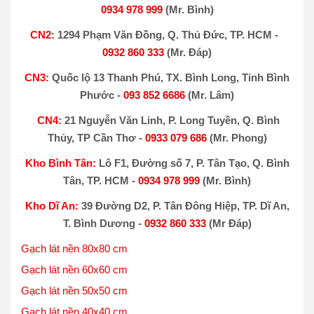
0934 978 999
(Mr. Bình)
CN2:
1294 Phạm Văn Đồng, Q. Thủ Đức, TP. HCM -
0932 860 333
(Mr. Đáp)
CN3:
Quốc lộ 13 Thanh Phú, TX. Bình Long, Tỉnh Bình
Phước -
093 852 6686
(Mr. Lâm)
CN4:
21 Nguyễn Văn Linh, P. Long Tuyền, Q. Bình
Thủy, TP Cần Thơ -
0933 079 686
(Mr. Phong)
Kho Bình Tân:
Lô F1, Đường số 7, P. Tân Tạo, Q. Bình
Tân, TP. HCM -
0934 978 999
(Mr. Bình)
Kho Dĩ An:
39 Đường D2, P. Tân Đông Hiệp, TP. Dĩ An,
T. Bình Dương -
0932 860 333
(Mr Đáp)
Gạch lát nền 80x80 cm
Gạch lát nền 60x60 cm
Gạch lát nền 50x50 cm
Gạch lát nền 40x40 cm