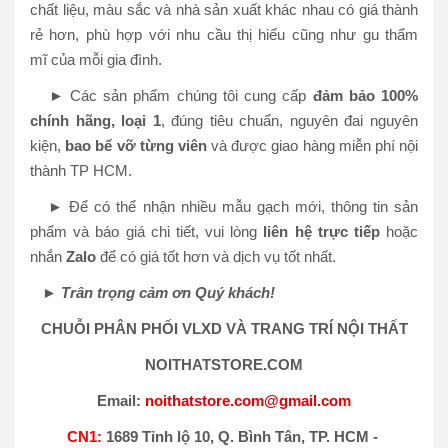
chất liệu, màu sắc và nhà sản xuất khác nhau có giá thành
rẻ hơn, phù hợp với nhu cầu thị hiếu cũng như gu thẩm
mĩ của mỗi gia đình.
► Các sản phẩm chúng tôi cung cấp
đảm bảo 100%
chính hãng, loại 1
, đúng tiêu chuẩn, nguyên đai nguyên
kiện,
bao bể vỡ từng viên
và được giao hàng miễn phí nội
thành TP HCM.
► Để có thể nhận nhiều mẫu gạch mới, thông tin sản
phẩm và báo giá chi tiết, vui lòng
liên hệ trực tiếp
hoặc
nhắn
Zalo
để có giá tốt hơn và dịch vụ tốt nhất.
► Trân trọng cảm ơn Quý khách!
CHUỖI PHÂN PHỐI VLXD VÀ TRANG TRÍ NỘI THẤT
NOITHATSTORE.COM
Email:
noithatstore.com@gmail.com
CN1:
1689 Tỉnh lộ 10, Q. Bình Tân, TP. HCM -