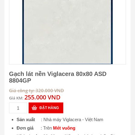
Gạch lát nền Viglacera 80x80 ASD
8804GP
Giá công ty: 320.000 VND
255.000 VND
Giá KM:
ĐẶT HÀNG
Sản xuất
: Nhà máy Viglacera - Việt Nam
Đơn giá
: Trên
Mét vuông