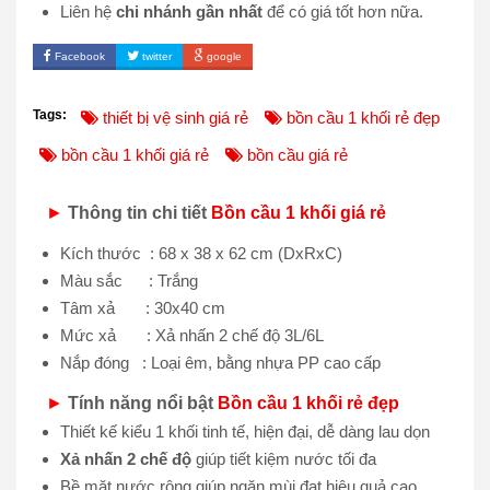
Liên hệ
chi nhánh gần nhất
để có giá tốt hơn nữa.
Facebook
twitter
google
Tags:
thiết bị vệ sinh giá rẻ
bồn cầu 1 khối rẻ đẹp
bồn cầu 1 khối giá rẻ
bồn cầu giá rẻ
►
Thông tin chi tiết
Bồn cầu 1 khối giá rẻ
Kích thước : 68 x 38 x 62 cm (DxRxC)
Màu sắc : Trắng
Tâm xả : 30x40 cm
Mức xả : Xả nhấn 2 chế độ 3L/6L
Nắp đóng : Loại êm, bằng nhựa PP cao cấp
►
Tính năng nổi bật
Bồn cầu 1 khối rẻ đẹp
Thiết kế kiểu 1 khối tinh tế, hiện đại, dễ dàng lau dọn
Xả nhấn 2 chế độ
giúp tiết kiệm nước tối đa
Bề mặt nước rộng giúp ngăn mùi đạt hiệu quả cao