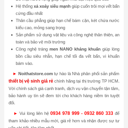
Hệ thống
xả xoáy siêu mạnh
giúp cuốn trôi mọi vết bẩn
cứng đầu nhất
Thân cầu phẳng giúp hạn chế bám cặn, két chứa nước
kiểu cao, mỏng sang trọng
Sản phẩm sử dụng vật liệu và công nghệ thân thiện, an
toàn và bảo vệ môi trường
Công nghệ tráng
men
NANO kháng khuẩn
giúp lòng
bồn cầu siêu nhẵn, hạn chế tối đa vết bẩn, vi khuẩn
bám vào.
►
Noithatstore.com
tự hào là Nhà phân phối sản phẩm
thiết bị vệ sinh giá rẻ
chính hãng tại thị trường TP HCM.
Với chính sách giá cạnh tranh, dịch vụ vận chuyển tận tâm,
bảo hành uy tín sẽ đem tới cho khách hàng niềm tin tuyệt
đối.
►
Vui lòng liên hệ
0934 978 999 - 0932 860 333
để
tham khảo nhiều mẫu mới, giá rẻ hơn và nhận được sự tư
vấn chi tiết, tận tâm nhất.