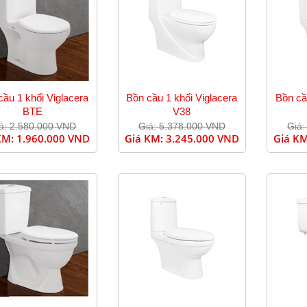
cầu 1 khối Viglacera
Bồn cầu 1 khối Viglacera
Bồn cầ
BTE
V38
á: 2.580.000 VND
Giá: 5.378.000 VND
Giá:
KM:
1.960.000 VND
Giá KM:
3.245.000 VND
Giá K