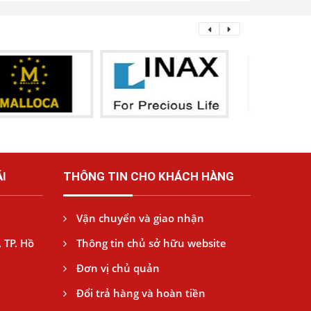
I
THÔNG TIN CHO KHÁCH HÀNG
Vận chuyển và giao nhận
 TP. Hồ
Thông tin chủ sở hữu website
Đơn vị chủ quản
Đổi trả hàng và hoàn tiền