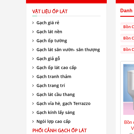
Danh
VẬT LIỆU ỐP LÁT
Gạch giá rẻ
Bồn C
Gạch lát nền
Bồn C
Gạch ốp tường
Gạch lát sân vườn- sân thượng
Bồn C
Gạch giả gỗ
Gạch ốp lát cao cấp
Gạch tranh thảm
Gạch trang trí
Gạch lát cầu thang
Gạch vỉa hè, gạch Terrazzo
Gạch kính lấy sáng
Ngói lợp cao cấp
Bồn 
V
PHỐI CẢNH GẠCH ỐP LÁT