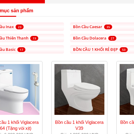
 mục sản phẩm
ầu Inax
Bồn Cầu Caesar
23
35
ầu Thiên Thanh
Bồn Cầu Dolacera
19
27
ầu Basic
BỒN CẦU 1 KHỐI RẺ ĐẸP
17
50
cầu 1 khối Viglacera
Bồn cầu 1 khối Viglacera
Bồn cầ
64 (Tặng vòi xịt)
V39