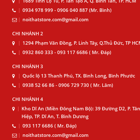
1689 Tỉnh Lộ 10, P. Tân Tạo A, Q. Bình Tân, TP. HCM
0934 978 999 - 0906 040 887 (Mr. Bình)
noithatstore.com@gmail.com
CHI NHÁNH 2
1294 Phạm Văn Đồng, P. Linh Tây, Q.Thủ Đức, TP H
0932 860 333 - 093 117 6686 ( Mr. Đáp)
CHI NHÁNH 3
Quốc lộ 13 Thanh Phú, TX. Bình Long, Bình Phước
0938 52 66 86 - 0906 729 730 ( Mr. Lâm)
CHI NHÁNH 4
Kho Dĩ An (Miền Đông Nam Bộ): 39 Đường D2, P. Tâ
Hiệp, TP. Dĩ An, T. Bình Dương
093 117 6686 ( Mr. Đáp)
noithatstore.com@gmail.com