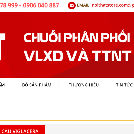
78 999 - 0906 040 887
EMAIL:
noithatstore.com@g
ẨM
BỘ SẢN PHẨM
THƯƠNG HIỆU
TIN TỨC
 CẦU VIGLACERA