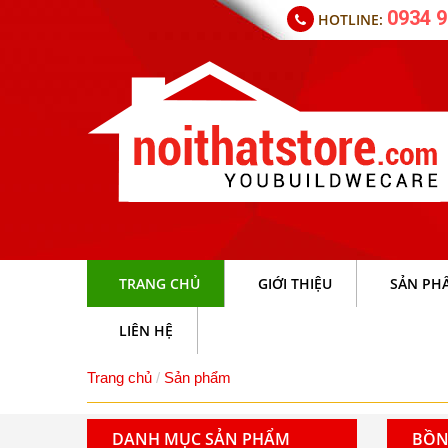
0934 9
HOTLINE:
TRANG CHỦ
GIỚI THIỆU
SẢN PH
LIÊN HỆ
Trang chủ
Sản phẩm
DANH MỤC SẢN PHẨM
BỒN