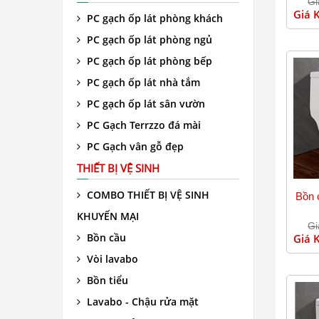
Gi
Giá 
PC gạch ốp lát phòng khách
PC gạch ốp lát phòng ngủ
PC gạch ốp lát phòng bếp
PC gạch ốp lát nhà tắm
PC gạch ốp lát sân vườn
PC Gạch Terrzzo đá mài
PC Gạch vân gỗ đẹp
THIẾT BỊ VỆ SINH
COMBO THIẾT BỊ VỆ SINH
Bồn 
KHUYẾN MẠI
Gi
Bồn cầu
Giá 
Vòi lavabo
Bồn tiểu
Lavabo - Chậu rửa mặt