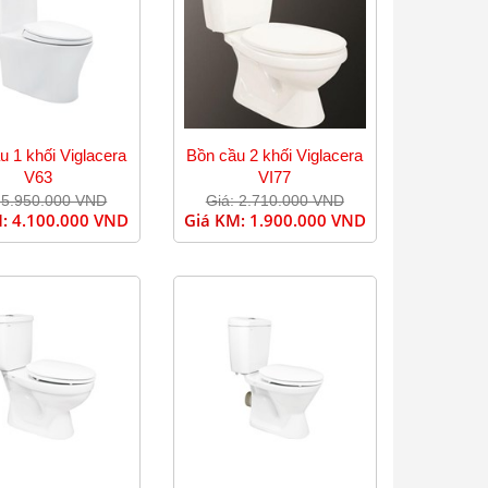
u 1 khối Viglacera
Bồn cầu 2 khối Viglacera
V63
VI77
 5.950.000 VND
Giá: 2.710.000 VND
M:
4.100.000 VND
Giá KM:
1.900.000 VND