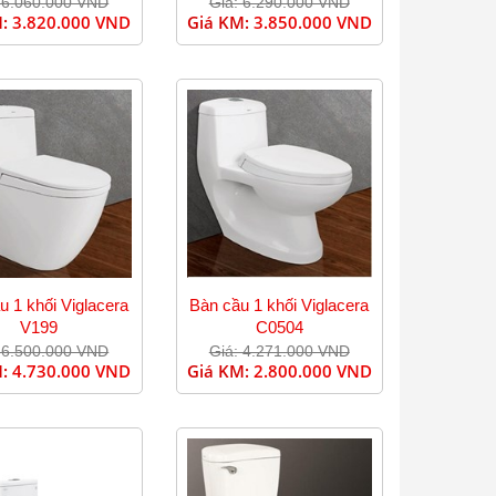
 6.060.000 VND
Giá: 6.290.000 VND
M:
3.820.000 VND
Giá KM:
3.850.000 VND
u 1 khối Viglacera
Bàn cầu 1 khối Viglacera
V199
C0504
 6.500.000 VND
Giá: 4.271.000 VND
M:
4.730.000 VND
Giá KM:
2.800.000 VND