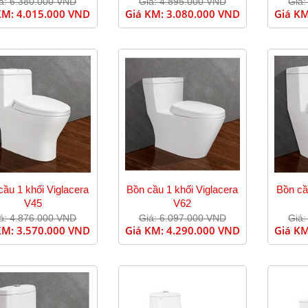
á: 6.380.000 VND
Giá: 4.895.000 VND
Giá:
KM:
4.015.000 VND
Giá KM:
3.080.000 VND
Giá K
cầu 1 khối Viglacera
Bồn cầu 1 khối Viglacera
Bồn cầ
V45
V62
á: 4.876.000 VND
Giá: 6.097.000 VND
Giá:
KM:
3.570.000 VND
Giá KM:
4.290.000 VND
Giá K