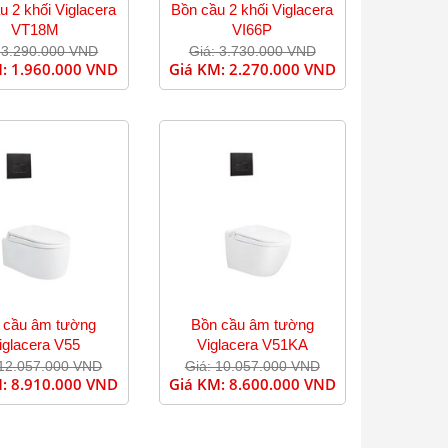
u 2 khối Viglacera
Bồn cầu 2 khối Viglacera
VT18M
VI66P
 3.290.000 VND
Giá: 3.730.000 VND
M:
1.960.000 VND
Giá KM:
2.270.000 VND
 cầu âm tường
Bồn cầu âm tường
iglacera V55
Viglacera V51KA
 12.057.000 VND
Giá: 10.057.000 VND
M:
8.910.000 VND
Giá KM:
8.600.000 VND