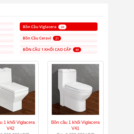
Bồn Cầu Viglacera
20
Bồn Cầu Ceravi
21
BỒN CẦU 1 KHỐI CAO CẤP
40
u 1 khối Viglacera
Bồn cầu 1 khối Viglacera
V42
V41