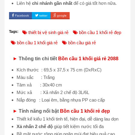
Liên hệ
chi nhánh gần nhất
để có giá tốt hơn nữa.
Facebook
twitter
google
Tags:
thiết bị vệ sinh giá rẻ
bồn cầu 1 khối rẻ đẹp
bồn cầu 1 khối giá rẻ
bồn cầu giá rẻ
►
Thông tin chi tiết
Bồn cầu 1 khối giá rẻ 2088
Kích thước : 69,5 x 37,5 x 75 cm (DxRxC)
Màu sắc : Trắng
Tâm xả : 30x40 cm
Mức xả : Xả nhấn 2 chế độ 3L/6L
Nắp đóng : Loại êm, bằng nhựa PP cao cấp
►
Tính năng nổi bật
Bồn cầu 1 khối rẻ đẹp
Thiết kế kiểu 1 khối tinh tế, hiện đại, dễ dàng lau dọn
Xả nhấn 2 chế độ
giúp tiết kiệm nước tối đa
Bề mặt nước rộng giúp ngăn mùi đạt hiệu quả cao