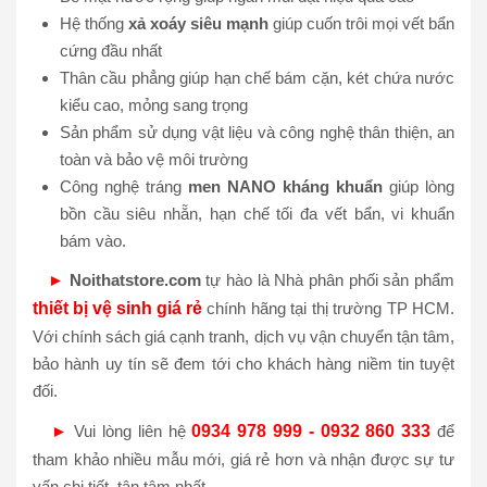
Hệ thống
xả xoáy siêu mạnh
giúp cuốn trôi mọi vết bẩn
cứng đầu nhất
Thân cầu phẳng giúp hạn chế bám cặn, két chứa nước
kiểu cao, mỏng sang trọng
Sản phẩm sử dụng vật liệu và công nghệ thân thiện, an
toàn và bảo vệ môi trường
Công nghệ tráng
men
NANO kháng khuẩn
giúp lòng
bồn cầu siêu nhẵn, hạn chế tối đa vết bẩn, vi khuẩn
bám vào.
►
Noithatstore.com
tự hào là Nhà phân phối sản phẩm
thiết bị vệ sinh giá rẻ
chính hãng tại thị trường TP HCM.
Với chính sách giá cạnh tranh, dịch vụ vận chuyển tận tâm,
bảo hành uy tín sẽ đem tới cho khách hàng niềm tin tuyệt
đối.
►
Vui lòng liên hệ
0934 978 999 - 0932 860 333
để
tham khảo nhiều mẫu mới, giá rẻ hơn và nhận được sự tư
vấn chi tiết, tận tâm nhất.