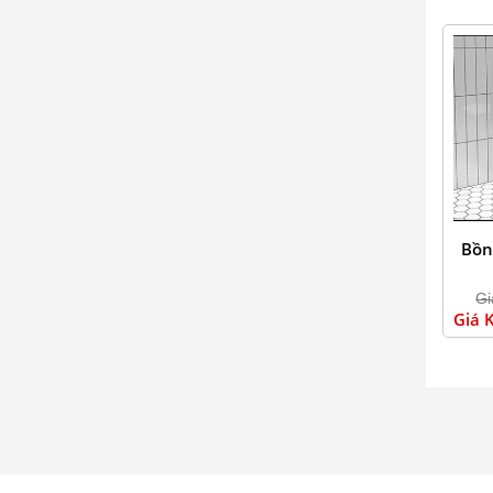
Bồn
Gi
Giá 