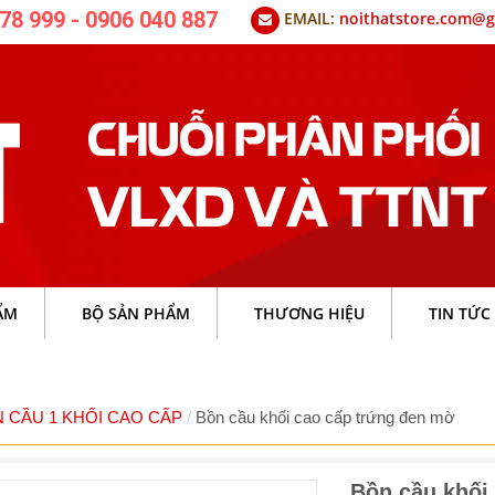
78 999 - 0906 040 887
EMAIL:
noithatstore.com@g
ẨM
BỘ SẢN PHẨM
THƯƠNG HIỆU
TIN TỨC
 CẦU 1 KHỐI CAO CẤP
Bồn cầu khối cao cấp trứng đen mờ
Bồn cầu khối