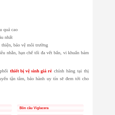
u quả cao
ầu nhất
 thiện, bảo vệ môi trường
iêu nhẵn, hạn chế tối đa vết bẩn, vi khuẩn bám
phối
thiết bị vệ sinh giá rẻ
chính hãng tại thị
yển tận tâm, bảo hành uy tín sẽ đem tới cho
Bồn cầu Viglacera