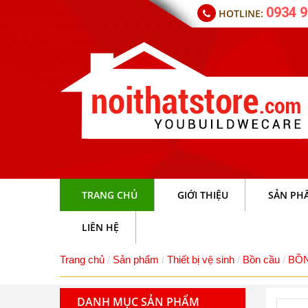
0934 9
HOTLINE:
TRANG CHỦ
GIỚI THIỆU
SẢN PH
LIÊN HỆ
Trang chủ
Sản phẩm
Thiết bị vệ sinh
Bồn cầu
BỒN
DANH MỤC SẢN PHẨM