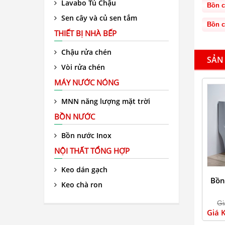
Lavabo Tủ Chậu
Bồn c
Sen cây và củ sen tắm
Bồn c
THIẾT BỊ NHÀ BẾP
Chậu rửa chén
SẢN
Vòi rửa chén
MÁY NƯỚC NÓNG
MNN năng lượng mặt trời
BỒN NƯỚC
Bồn nước Inox
NỘI THẤT TỔNG HỢP
Keo dán gạch
Bồn
Keo chà ron
Gi
Giá 