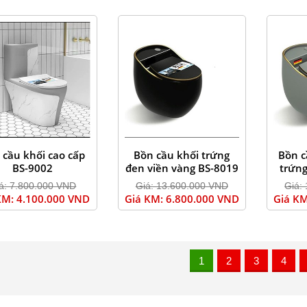
 cầu khối cao cấp
Bồn cầu khối trứng
Bồn c
BS-9002
đen viền vàng BS-8019
trứng
á: 7.800.000 VND
Giá: 13.600.000 VND
Giá:
KM: 4.100.000 VND
Giá KM: 6.800.000 VND
Giá KM
1
2
3
4