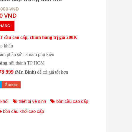
0.000 VND
00 VND
 HÀNG
 T-cầu cao cấp, chính hãng trị giá 200K
p khẩu
năm phần sứ - 3 năm phụ kiện
hàng
nội thành TP HCM
78 999
(Mr. Bình)
để có giá tốt hơn
google
khối
thiết bị vệ sinh
bồn cầu cao cấp
bồn cầu khối cao cấp