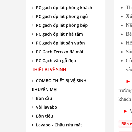
Th
PC gạch ốp lát phòng khách
Xả
PC gạch ốp lát phòng ngủ
Nắ
PC gạch ốp lát phòng bếp
Bề
PC gạch ốp lát nhà tắm
Hệ
PC gạch ốp lát sân vườn
Sả
PC Gạch Terrzzo đá mài
Cô
PC Gạch vân gỗ đẹp
và
THIẾT BỊ VỆ SINH
COMBO THIẾT BỊ VỆ SINH
KHUYẾN MẠI
trườn
Bồn cầu
khách 
Vòi lavabo
►
V
Bồn tiểu
Bồn c
Lavabo - Chậu rửa mặt