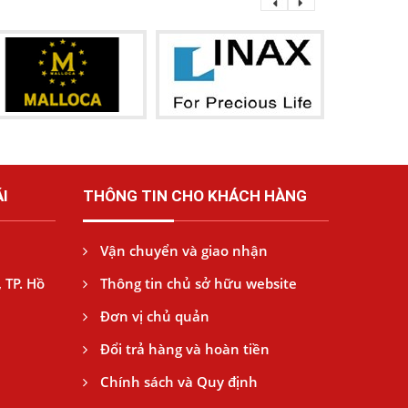
I
THÔNG TIN CHO KHÁCH HÀNG
Vận chuyển và giao nhận
 TP. Hồ
Thông tin chủ sở hữu website
Đơn vị chủ quản
Đổi trả hàng và hoàn tiền
Chính sách và Quy định