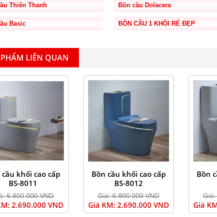
ầu Thiên Thanh
Bồn cầu Dolacera
ầu Basic
BỒN CẦU 1 KHỐI RẺ ĐẸP
 PHẨM LIÊN QUAN
 cầu khối cao cấp
Bồn cầu khối cao cấp
Bồn c
BS-8011
BS-8012
á: 6.800.000 VND
Giá: 6.800.000 VND
Giá:
KM: 2.690.000 VND
Giá KM: 2.690.000 VND
Giá KM