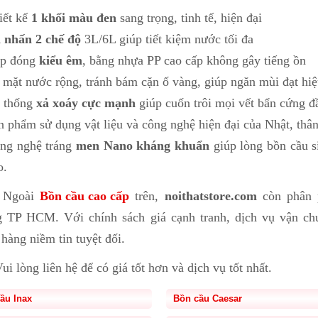
iết kế
1 khối màu đen
sang trọng, tinh tế, hiện đại
 nhấn 2 chế độ
3L/6L giúp tiết kiệm nước tối đa
p đóng
kiểu êm
, bằng nhựa PP cao cấp không gây tiếng ồn
 mặt nước rộng, tránh bám cặn ố vàng, giúp ngăn mùi đạt hiệ
 thống
xả xoáy cực mạnh
giúp cuốn trôi mọi vết bẩn cứng đ
n phẩm sử dụng vật liệu và công nghệ hiện đại của Nhật, thân
ng nghệ tráng
men
Nano kháng khuẩn
giúp lòng bồn cầu s
o.
►
Ngoài
Bồn cầu cao cấp
trên,
noithatstore.com
còn phân 
g TP HCM. Với chính sách giá cạnh tranh, dịch vụ vận chu
hàng niềm tin tuyệt đối.
ui lòng liên hệ để có giá tốt hơn và dịch vụ tốt nhất.
ầu Inax
Bồn cầu Caesar