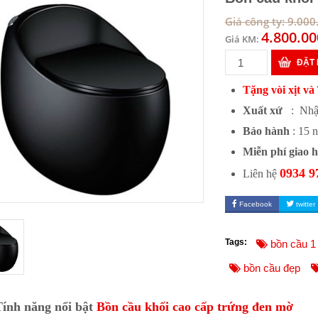
Giá công ty: 9.00
4.800.0
Giá KM:
ĐẶT
Tặng vòi xịt và
Xuất xứ
: Nhậ
Bảo hành
: 15 
Miễn phí giao 
0934 9
Liên hệ
Facebook
twitter
Tags:
bồn cầu 1 
bồn cầu đẹp
Tính năng nổi bật
Bồn cầu khối cao cấp trứng đen mờ