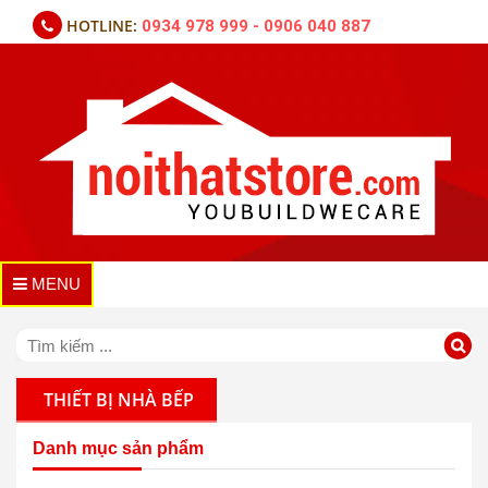
HOTLINE:
0934 978 999 - 0906 040 887
MENU
THIẾT BỊ NHÀ BẾP
Danh mục sản phẩm