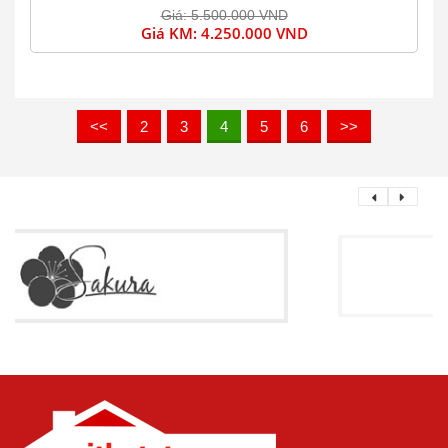
Giá: 5.500.000 VND
Giá KM:
4.250.000 VND
<<
2
3
4
5
6
>>