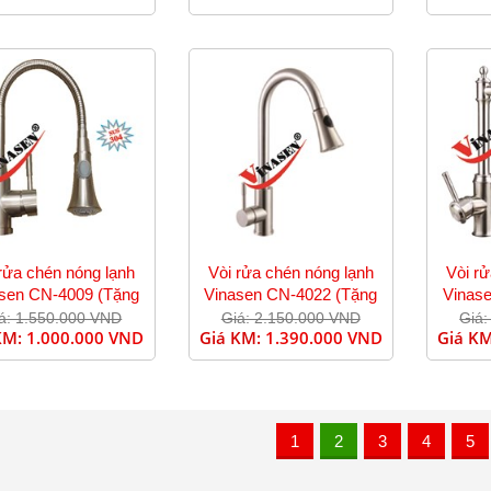
rửa chén nóng lạnh
Vòi rửa chén nóng lạnh
Vòi r
sen CN-4009 (Tặng
Vinasen CN-4022 (Tặng
Vinas
dây cấp)
dây cấp)
á: 1.550.000 VND
Giá: 2.150.000 VND
Giá:
KM:
1.000.000 VND
Giá KM:
1.390.000 VND
Giá K
1
2
3
4
5