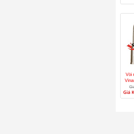
Vòi 
Vina
Gi
Giá 