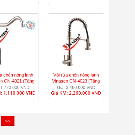
ửa chén nóng lạnh
Vòi rửa chén nóng lạnh
en CN-4021 (Tặng
Vinasen CN-4023 (Tặng
dây cấp)
dây cấp)
 1.720.000 VND
Giá: 3.480.000 VND
M:
1.110.000 VND
Giá KM:
2.260.000 VND
>>