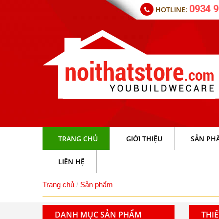
0934 9
HOTLINE:
TRANG CHỦ
GIỚI THIỆU
SẢN PH
LIÊN HỆ
Trang chủ
Sản phẩm
DANH MỤC SẢN PHẨM
THIẾ