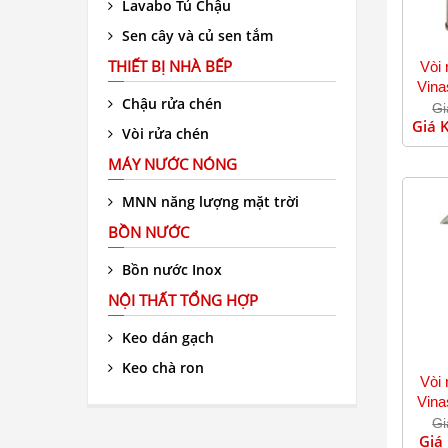
Lavabo Tủ Chậu
Sen cây và củ sen tắm
THIẾT BỊ NHÀ BẾP
Vòi 
Vina
Chậu rửa chén
Gi
Giá 
Vòi rửa chén
MÁY NƯỚC NÓNG
MNN năng lượng mặt trời
BỒN NƯỚC
Bồn nước Inox
NỘI THẤT TỔNG HỢP
Keo dán gạch
Keo chà ron
Vòi 
Vina
Gi
Giá