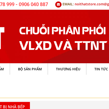
78 999 - 0906 040 887
EMAIL:
noithatstore.com@g
ẨM
BỘ SẢN PHẨM
THƯƠNG HIỆU
TIN TỨC
T BỊ NHÀ BẾP