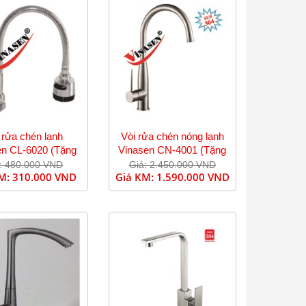
 rửa chén lạnh
Vòi rửa chén nóng lạnh
en CL-6020 (Tặng
Vinasen CN-4001 (Tặng
dây cấp)
dây cấp)
: 480.000 VND
Giá: 2.450.000 VND
KM:
310.000 VND
Giá KM:
1.590.000 VND