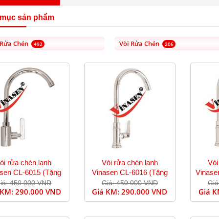
 mục sản phẩm
 Rửa Chén
Vòi Rửa Chén
492
206
òi rửa chén lạnh
Vòi rửa chén lạnh
Vòi
sen CL-6015 (Tặng
Vinasen CL-6016 (Tặng
Vinase
dây cấp)
dây cấp)
iá: 450.000 VND
Giá: 450.000 VND
Giá
 KM:
290.000 VND
Giá KM:
290.000 VND
Giá 