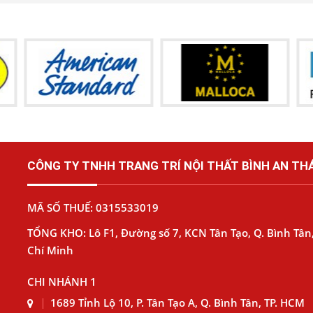
CÔNG TY TNHH TRANG TRÍ NỘI THẤT BÌNH AN THÁ
MÃ SỐ THUẾ: 0315533019
TỔNG KHO: Lô F1, Đường số 7, KCN Tân Tạo, Q. Bình Tân,
Chí Minh
CHI NHÁNH 1
1689 Tỉnh Lộ 10, P. Tân Tạo A, Q. Bình Tân, TP. HCM