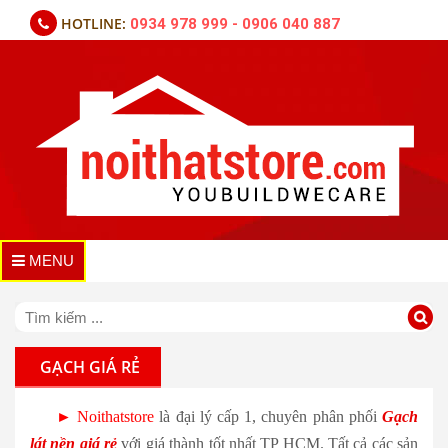
HOTLINE:
0934 978 999 - 0906 040 887
MENU
GẠCH GIÁ RẺ
►
Noithatstore
là đại lý cấp 1, chuyên phân phối
Gạch
lát nền giá rẻ
với giá thành tốt nhất TP HCM. Tất cả các sản