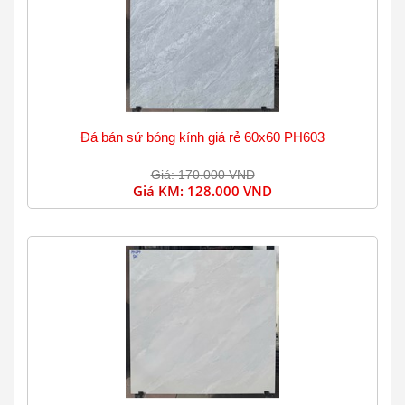
Đá bán sứ bóng kính giá rẻ 60x60 PH603
Giá: 170.000 VND
Giá KM:
128.000 VND