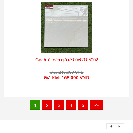
Gạch lát nền giá rẻ 80x80 85002
Giá: 240.000 VND
Giá KM:
168.000 VND
1
2
3
4
5
>>