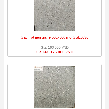
Gạch lát nền giá rẻ 500x500 mờ GSE5036
Giá: 163.000 VND
Giá KM:
125.000 VND