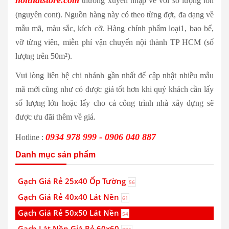
noithatstore.com
thường xuyên nhập về với số lượng lớn
(nguyên cont). Nguồn hàng này có theo từng đợt, đa dạng về
mẫu mã, màu sắc, kích cỡ. Hàng chính phẩm loại1, bao bể,
vỡ từng viên, miễn phí vận chuyển nội thành TP HCM (số
lượng trên 50m²).
Vui lòng liên hệ chi nhánh gần nhất để cập nhật nhiều mẫu
mã mới cũng như có được giá tốt hơn khi quý khách cần lấy
số lượng lớn hoặc lấy cho cả công trình nhà xây dựng sẽ
được ưu đãi thêm về giá.
0934 978 999 - 0906 040 887
Hotline :
Danh mục sản phẩm
Gạch Giá Rẻ 25x40 Ốp Tường
56
Gạch Giá Rẻ 40x40 Lát Nền
61
Gạch Giá Rẻ 50x50 Lát Nền
54
Gạch Lát Nền Giá Rẻ 60x60