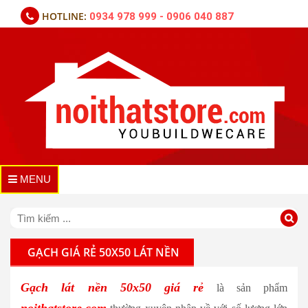
HOTLINE:
0934 978 999 - 0906 040 887
MENU
GẠCH GIÁ RẺ 50X50 LÁT NỀN
Gạch lát nền 50x50 giá rẻ
là sản phẩm