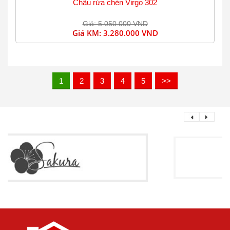
Chậu rửa chén Virgo 302
Giá: 5.050.000 VND
Giá KM:
3.280.000 VND
1
2
3
4
5
>>