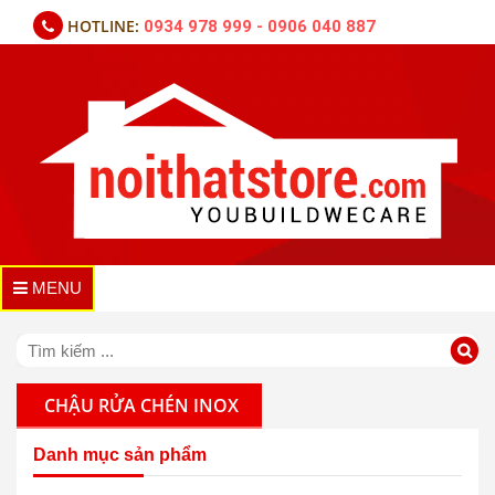
HOTLINE:
0934 978 999 - 0906 040 887
MENU
CHẬU RỬA CHÉN INOX
Danh mục sản phẩm