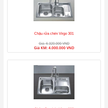
Chậu rửa chén Virgo 301
Giá: 6.320.000 VND
Giá KM:
4.000.000 VND