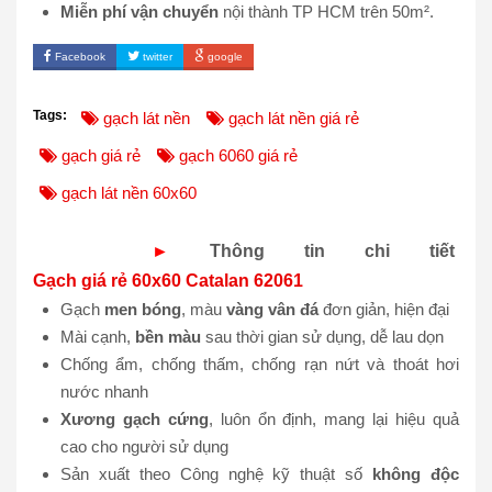
Miễn phí vận chuyển
nội thành TP HCM trên 50m².
Facebook
twitter
google
Tags:
gạch lát nền
gạch lát nền giá rẻ
gạch giá rẻ
gạch 6060 giá rẻ
gạch lát nền 60x60
►
Thông tin chi tiết
Gạch giá rẻ 60x60 Catalan 62061
Gạch
men bóng
, màu
vàng vân đá
đơn giản, hiện đại
Mài cạnh,
bền màu
sau thời gian sử dụng, dễ lau dọn
Chống ẩm, chống thấm, chống rạn nứt và thoát hơi
nước nhanh
Xương gạch cứng
, luôn ổn định, mang lại hiệu quả
cao cho người sử dụng
Sản xuất theo Công nghệ kỹ thuật số
không độc