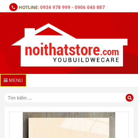
HOTLINE:
0934 978 999 - 0906 040 887
MENU