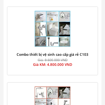
Combo thiết bị vệ sinh cao cấp giá rẻ C103
Giá: 9.600.000 VND
Giá KM: 4.800.000 VND