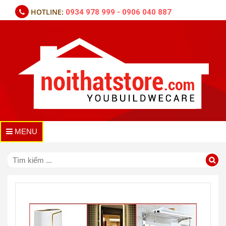
HOTLINE:
0934 978 999 - 0906 040 887
MENU