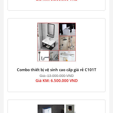
Combo thiết bị vệ sinh cao cấp giá rẻ C101T
Giá: 13.000.000 VND
Giá KM: 6.500.000 VND