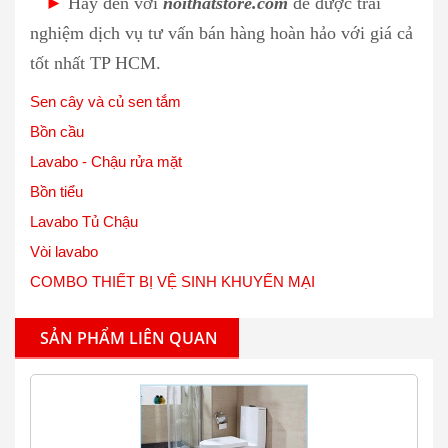
►
Hãy đến với
noithatstore.com
để được trải
nghiệm dịch vụ tư vấn bán hàng hoàn hảo với giá cả
tốt nhất TP HCM.
Sen cây và củ sen tắm
Bồn cầu
Lavabo - Chậu rửa mặt
Bồn tiểu
Lavabo Tủ Chậu
Vòi lavabo
COMBO THIẾT BỊ VỆ SINH KHUYẾN MẠI
SẢN PHẨM LIÊN QUAN