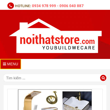
HOTLINE:
0934 978 999 - 0906 040 887
MENU