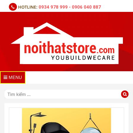
HOTLINE:
0934 978 999 - 0906 040 887
MENU