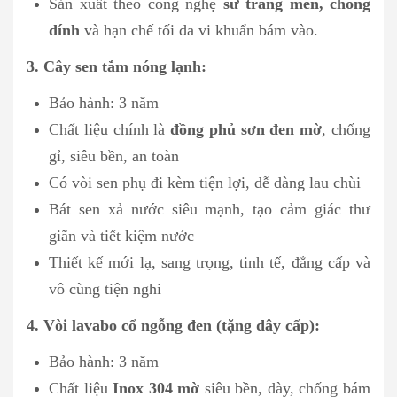
Sản xuất theo công nghệ
sứ tráng men, chống
dính
và hạn chế tối đa vi khuẩn bám vào.
3. Cây sen tắm nóng lạnh:
Bảo hành: 3 năm
Chất liệu chính là
đồng phủ sơn đen mờ
, chống
gỉ, siêu bền, an toàn
Có vòi sen phụ đi kèm tiện lợi, dễ dàng lau chùi
Bát sen xả nước siêu mạnh, tạo cảm giác thư
giãn và tiết kiệm nước
Thiết kế mới lạ, sang trọng, tinh tế, đẳng cấp và
vô cùng tiện nghi
4. Vòi lavabo cổ ngỗng đen (tặng dây cấp):
Bảo hành: 3 năm
Chất liệu
Inox 304 mờ
siêu bền, dày, chống bám