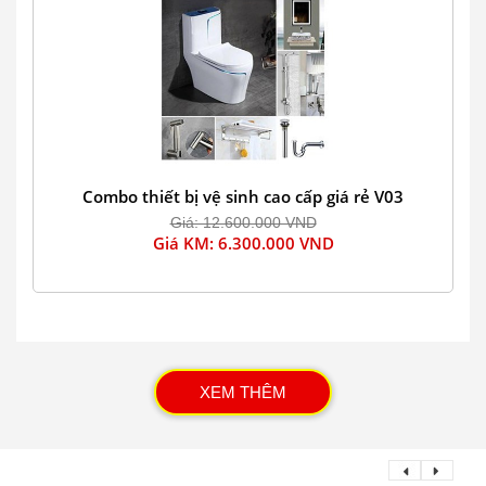
Combo thiết bị vệ sinh cao cấp giá rẻ V03
Giá: 12.600.000 VND
Giá KM: 6.300.000 VND
XEM THÊM