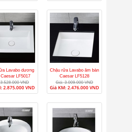
rửa Lavabo dương
Chậu rửa Lavabo âm bàn
 Caesar LF5017
Caesar LF5128
 3.528.000 VND
Giá: 3.009.000 VND
M:
2.875.000 VND
Giá KM:
2.476.000 VND