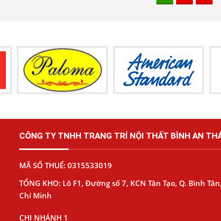
CÔNG TY TNHH TRANG TRÍ NỘI THẤT BÌNH AN THÁ
MÃ SỐ THUẾ: 0315533019
TỔNG KHO: Lô F1, Đường số 7, KCN Tân Tạo, Q. Bình Tân,
Chí Minh
CHI NHÁNH 1