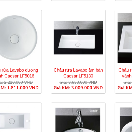
 rửa Lavabo dương
Chậu rửa Lavabo âm bàn
Chậu 
nh Caesar LF5016
Caesar LF5130
vành
á: 2.210.000 VND
Giá: 3.633.000 VND
Giá:
KM:
1.811.000 VND
Giá KM:
3.009.000 VND
Giá K