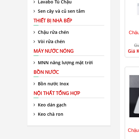
Lavabo Tủ Chậu
Sen cây và củ sen tắm
THIẾT BỊ NHÀ BẾP
Chậu rửa chén
Chậu
Vòi rửa chén
Gi
MÁY NƯỚC NÓNG
Giá 
MNN năng lượng mặt trời
BỒN NƯỚC
Bồn nước Inox
NỘI THẤT TỔNG HỢP
Keo dán gạch
Keo chà ron
Chậu