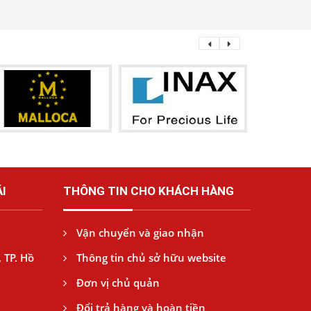
I
THÔNG TIN CHO KHÁCH HÀNG
Vận chuyển và giao nhận
 TP. Hồ
Thông tin chủ sở hữu website
Đơn vị chủ quản
Đổi trả hàng và hoàn tiền