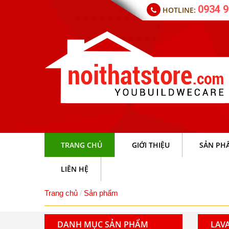
0934 9
HOTLINE:
TRANG CHỦ
GIỚI THIỆU
SẢN PH
LIÊN HỆ
Trang chủ
Sản phẩm
DANH MỤC SẢN PHẨM
LAV