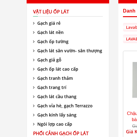
Danh
VẬT LIỆU ỐP LÁT
Gạch giá rẻ
Lavab
Gạch lát nền
LAVA
Gạch ốp tường
Gạch lát sân vườn- sân thượng
Gạch giả gỗ
Gạch ốp lát cao cấp
Gạch tranh thảm
Gạch trang trí
Gạch lát cầu thang
Gạch vỉa hè, gạch Terrazzo
Chậu
Gạch kính lấy sáng
bà
Ngói lợp cao cấp
Gi
Giá 
PHỐI CẢNH GẠCH ỐP LÁT