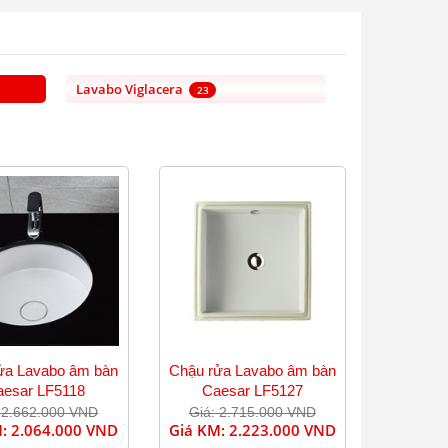
Lavabo Viglacera
23
ửa Lavabo âm bàn
Chậu rửa Lavabo âm bàn
aesar LF5118
Caesar LF5127
 2.662.000 VND
Giá: 2.715.000 VND
M:
2.064.000 VND
Giá KM:
2.223.000 VND