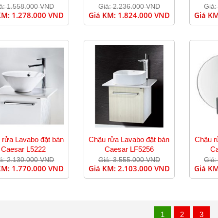
á: 1.558.000 VND
Giá: 2.236.000 VND
Giá:
KM:
1.278.000 VND
Giá KM:
1.824.000 VND
Giá K
 rửa Lavabo đặt bàn
Chậu rửa Lavabo đặt bàn
Chậu r
Caesar L5222
Caesar LF5256
Ca
á: 2.130.000 VND
Giá: 3.555.000 VND
Giá:
KM:
1.770.000 VND
Giá KM:
2.103.000 VND
Giá K
1
2
3