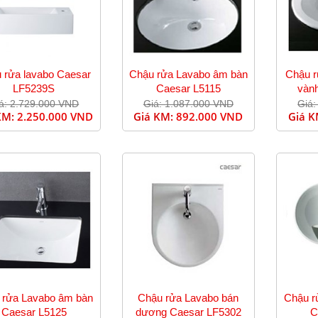
 rửa lavabo Caesar
Chậu rửa Lavabo âm bàn
Chậu 
LF5239S
Caesar L5115
vàn
á: 2.729.000 VND
Giá: 1.087.000 VND
Giá:
KM:
2.250.000 VND
Giá KM:
892.000 VND
Giá 
 rửa Lavabo âm bàn
Chậu rửa Lavabo bán
Chậu r
Caesar L5125
dương Caesar LF5302
C