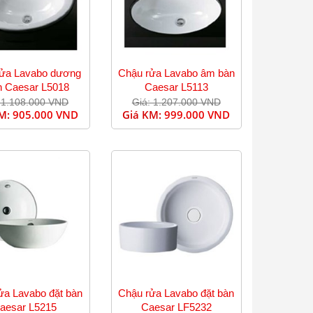
rửa Lavabo dương
Chậu rửa Lavabo âm bàn
h Caesar L5018
Caesar L5113
 1.108.000 VND
Giá: 1.207.000 VND
KM:
905.000 VND
Giá KM:
999.000 VND
ửa Lavabo đặt bàn
Chậu rửa Lavabo đặt bàn
aesar L5215
Caesar LF5232