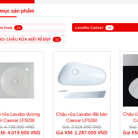
 mục sản phẩm
o Inax
Lavabo Caesar
24
41
BO- CHẬU RỬA MẶT RẺ ĐẸP
22
 rửa Lavabo dương
Chậu rửa Lavabo đặt bàn
Chậu r
n Caesar LF5038
Caesar LF5260
C
á: 4.739.000 VND
Giá: 2.516.000 VND
Giá:
KM:
4.019.000 VND
Giá KM:
2.287.000 VND
Giá K