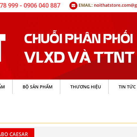
78 999 - 0906 040 887
EMAIL:
noithatstore.com@g
ẨM
BỘ SẢN PHẨM
THƯƠNG HIỆU
TIN TỨC
ABO CAESAR