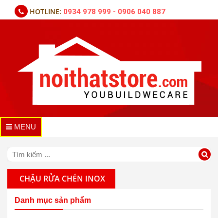
HOTLINE:
0934 978 999 - 0906 040 887
MENU
CHẬU RỬA CHÉN INOX
Danh mục sản phẩm