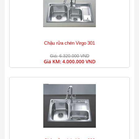
Chậu rửa chén Virgo 301
Giá: 6.320.000 VND
Giá KM:
4.000.000 VND