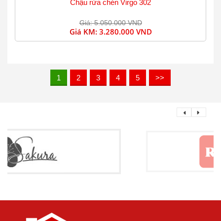
Chậu rửa chén Virgo 302
Giá: 5.050.000 VND
Giá KM:
3.280.000 VND
1
2
3
4
5
>>